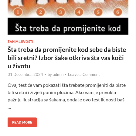
ZANIMLJIVOSTI
Šta treba da promijenite kod sebe da biste
bili sretni? Izbor šake otkriva šta vas koči
u životu
31 Decembra, 2024
-
by
admin
-
Leave a Comment
Ovaj test će vam pokazati šta trebate promijeniti da biste
bili sretni i živjeli punim plućima. Ako vam je privukla
pažnju ilustracija sa šakama, onda je ovo test ličnosti baš
…
READ MORE