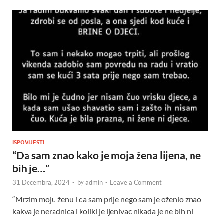
ISPOVIJESTI
“Da sam znao kako je moja žena lijena, ne
bih je…”
31 Decembra, 2024
-
by
admin
-
Leave a Comment
“Mrzim moju ženu i da sam prije nego sam je oženio znao
kakva je neradnica i koliki je ljenivac nikada je ne bih ni