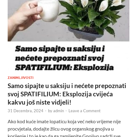
ZANIMLJIVOSTI
Samo sipajte u saksiju i nećete prepoznati
svoj SPATIFILIUM: Eksplozija cvijeća
kakvu još niste vidjeli!
31 Decembra, 2024
-
by
admin
-
Leave a Comment
Ako kod kuće imate lopaticu koja već neko vrijeme nije
procvjetala, dodajte žlicu ovog organskog gnojiva u
korijenje i to je kao da ga zamijenite.Gnojivo sadrži sve