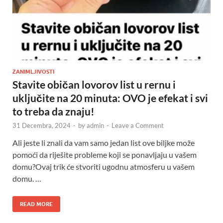
ZANIMLJIVOSTI
Stavite običan lovorov list u rernu i
uključite na 20 minuta: OVO je efekat i svi
to treba da znaju!
31 Decembra, 2024
-
by
admin
-
Leave a Comment
Ali jeste li znali da vam samo jedan list ove biljke može
pomoći da riješite probleme koji se ponavljaju u vašem
domu?Ovaj trik će stvoriti ugodnu atmosferu u vašem
domu. …
READ MORE