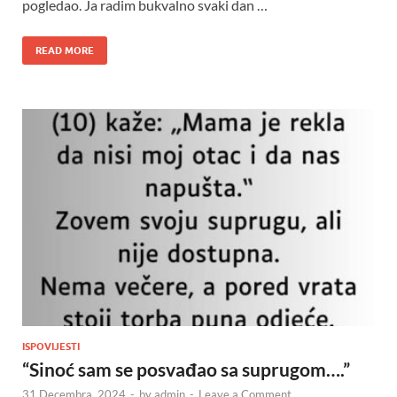
pogledao. Ja radim bukvalno svaki dan …
READ MORE
ISPOVIJESTI
“Sinoć sam se posvađao sa suprugom….”
31 Decembra, 2024
-
by
admin
-
Leave a Comment