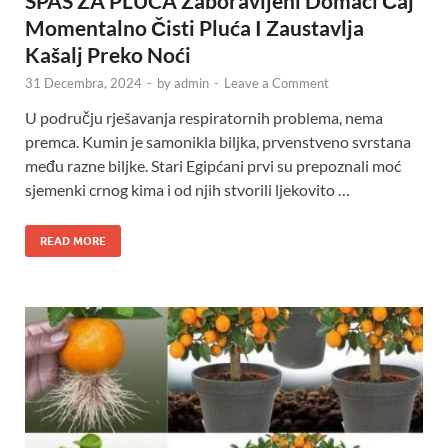
SPAS ZA PLUĆA Zaboravljeni Domaći Čaj
Momentalno Čisti Pluća I Zaustavlja
Kašalj Preko Noći
31 Decembra, 2024
-
by
admin
-
Leave a Comment
U području rješavanja respiratornih problema, nema
premca. Kumin je samonikla biljka, prvenstveno svrstana
među razne biljke. Stari Egipćani prvi su prepoznali moć
sjemenki crnog kima i od njih stvorili ljekovito …
READ MORE