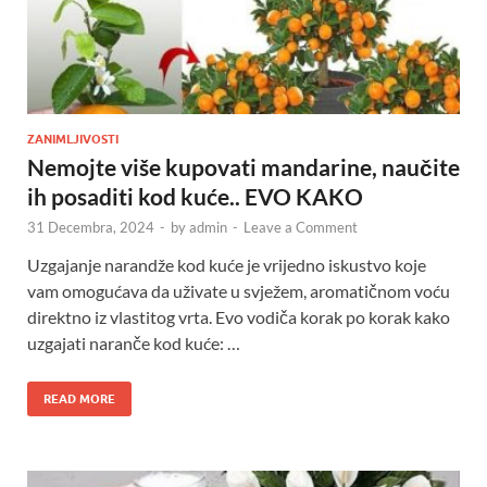
ZANIMLJIVOSTI
Nemojte više kupovati mandarine, naučite
ih posaditi kod kuće.. EVO KAKO
31 Decembra, 2024
-
by
admin
-
Leave a Comment
Uzgajanje narandže kod kuće je vrijedno iskustvo koje
vam omogućava da uživate u svježem, aromatičnom voću
direktno iz vlastitog vrta. Evo vodiča korak po korak kako
uzgajati naranče kod kuće: …
READ MORE