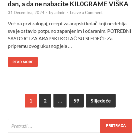
dan, a da ne nabacite KIL0GRAME VIŠKA
31 Decembra, 2024
-
by
admin
-
Leave a Comment
Već na prvi zalogaj, recept za arapski kolač koji ne deblja
sve je ostavio potpuno zapanjenim i očaranim. POTREBNI
SASTOJCI ZA ARAPSKI KOLAČ SU SLEDEĆI: Za
pripremu ovog ukusnog jela …
READ MORE
1
2
…
59
Slijedeće