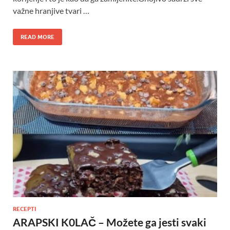
važne hranjive tvari …
READ MORE
RECEPTI
ARAPSKI K0LAČ – Možete ga jesti svaki