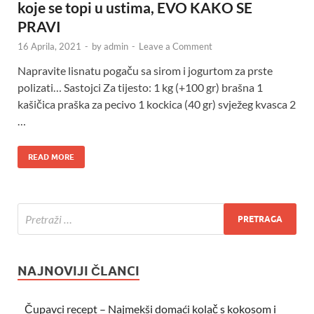
koje se topi u ustima, EVO KAKO SE
PRAVI
16 Aprila, 2021
-
by
admin
-
Leave a Comment
Napravite lisnatu pogaču sa sirom i jogurtom za prste
polizati… Sastojci Za tijesto: 1 kg (+100 gr) brašna 1
kašičica praška za pecivo 1 kockica (40 gr) svježeg kvasca 2
…
READ MORE
NAJNOVIJI ČLANCI
Čupavci recept – Najmekši domaći kolač s kokosom i