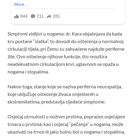
Simptomi vidljivi u nogama: dr. Kara objašnjava da kada
krv postane “slatka”, to dovodi do oštećenja u normalnoj
cirkulaciji tijela, pri čemu su zahvaćene najduže periferne
žile. Ovo oštećenje njihove funkcije, što rezultira
neadekvatnom cirkulacijom krvi, uglavnom se opaža u
nogama i stopalima.
Nakon toga, stanje koje se naziva periferna neuropatija,
koje uključuje oštećenje živaca smještenih u
ekstremitetima, predstavlja sljedeće simptome:
Osjećaj utrnulosti u nožnim prstima, popraćen osjećajem
trnaca u prstima, kao i osjećaj “pečenja” u nogama, može
ukazivati ​​na trnce ili jaku bolnu bol u nogama i stopalima.