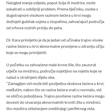
Naizgled manja ozljeda, poput žulja ili modrice, može
eskalirati u ozbiljniji problem. Prema liječniku, osobe s
dugotrajnom visokom razinom šećera u krvi mogu
doživjeti gubitak osjeta u stopalima, zahvaćajući područja
od vrhova nožnih prstiju do peta.
Dr. Kara primijetio je da je jedan od učinaka trajno visoke
razine šećera u krvi abnormalne promjene u zdravlju očiju
koje se mogu primijetiti.
U početku su zahvaćene male krvne žile, što zauzvrat
utječe na mrežnicu, područje osjetljivo na svjetlo koje se
nalazi u stražnjem dijelu oka.
“Zamagljen vid može biti posljedica skokova šećera u krvi;
međutim, nakon što se razina šećera vrati u normalu, vid
se obično poboljšava. Trajno povišene razine šećera mogu
dovesti do stvaranja abnormalnih krvnih žila u mrežnici,
što rezultira oštećenjem središnjeg i perifernog vida.