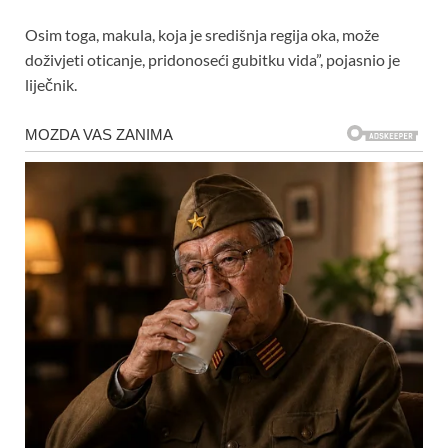
Osim toga, makula, koja je središnja regija oka, može
doživjeti oticanje, pridonoseći gubitku vida”, pojasnio je
liječnik.