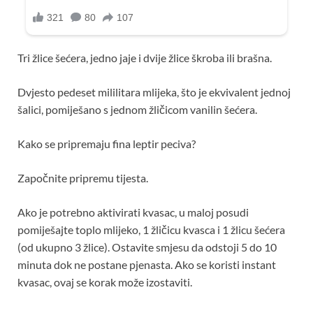
Tri žlice šećera, jedno jaje i dvije žlice škroba ili brašna.
Dvjesto pedeset mililitara mlijeka, što je ekvivalent jednoj
šalici, pomiješano s jednom žličicom vanilin šećera.
Kako se pripremaju fina leptir peciva?
Započnite pripremu tijesta.
Ako je potrebno aktivirati kvasac, u maloj posudi
pomiješajte toplo mlijeko, 1 žličicu kvasca i 1 žlicu šećera
(od ukupno 3 žlice). Ostavite smjesu da odstoji 5 do 10
minuta dok ne postane pjenasta. Ako se koristi instant
kvasac, ovaj se korak može izostaviti.