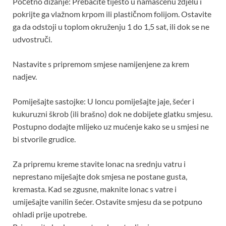
Početno dizanje: Prebacite tijesto u namašćenu zdjelu i
pokrijte ga vlažnom krpom ili plastičnom folijom. Ostavite
ga da odstoji u toplom okruženju 1 do 1,5 sat, ili dok se ne
udvostruči.
Nastavite s pripremom smjese namijenjene za krem ​​
nadjev.
Pomiješajte sastojke: U loncu pomiješajte jaje, šećer i
kukuruzni škrob (ili brašno) dok ne dobijete glatku smjesu.
Postupno dodajte mlijeko uz mućenje kako se u smjesi ne
bi stvorile grudice.
Za pripremu kreme stavite lonac na srednju vatru i
neprestano miješajte dok smjesa ne postane gusta,
kremasta. Kad se zgusne, maknite lonac s vatre i
umiješajte vanilin šećer. Ostavite smjesu da se potpuno
ohladi prije upotrebe.