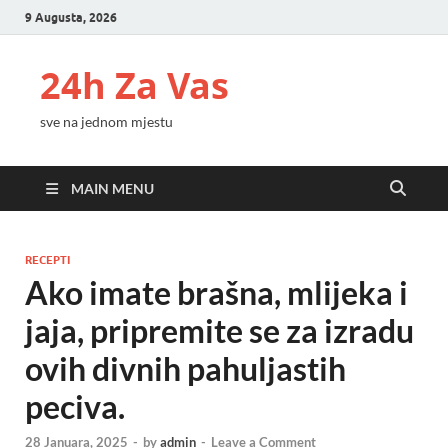
9 Augusta, 2026
24h Za Vas
sve na jednom mjestu
MAIN MENU
RECEPTI
Ako imate brašna, mlijeka i
jaja, pripremite se za izradu
ovih divnih pahuljastih
peciva.
28 Januara, 2025
-
by
admin
-
Leave a Comment