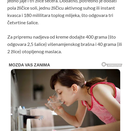
jedno jaje i tri žlice šećera. Dodatno, potrebno je dodati
pola žličice soli, jednu žličicu aktivnog suhog ili instant
kvasca i 180 mililitara toplog mlijeka, što odgovara tri
četvrtine šalice.
Za pripremu nadjeva od kreme dodajte 400 grama (što
odgovara 2,5 šalice) višenamjenskog brašna i 40 grama (ili
2 žlice) otopljenog maslaca.