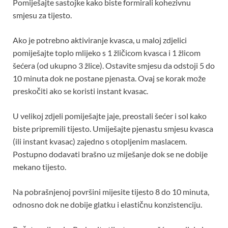
Pomiješajte sastojke kako biste formirali kohezivnu
smjesu za tijesto.
Ako je potrebno aktiviranje kvasca, u maloj zdjelici
pomiješajte toplo mlijeko s 1 žličicom kvasca i 1 žlicom
šećera (od ukupno 3 žlice). Ostavite smjesu da odstoji 5 do
10 minuta dok ne postane pjenasta. Ovaj se korak može
preskočiti ako se koristi instant kvasac.
U velikoj zdjeli pomiješajte jaje, preostali šećer i sol kako
biste pripremili tijesto. Umiješajte pjenastu smjesu kvasca
(ili instant kvasac) zajedno s otopljenim maslacem.
Postupno dodavati brašno uz miješanje dok se ne dobije
mekano tijesto.
Na pobrašnjenoj površini mijesite tijesto 8 do 10 minuta,
odnosno dok ne dobije glatku i elastičnu konzistenciju.