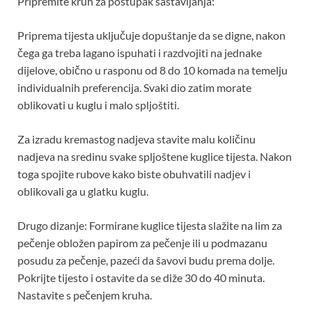
Pripremite kruh za postupak sastavljanja:
Priprema tijesta uključuje dopuštanje da se digne, nakon
čega ga treba lagano ispuhati i razdvojiti na jednake
dijelove, obično u rasponu od 8 do 10 komada na temelju
individualnih preferencija. Svaki dio zatim morate
oblikovati u kuglu i malo spljoštiti.
Za izradu kremastog nadjeva stavite malu količinu
nadjeva na sredinu svake spljoštene kuglice tijesta. Nakon
toga spojite rubove kako biste obuhvatili nadjev i
oblikovali ga u glatku kuglu.
Drugo dizanje: Formirane kuglice tijesta slažite na lim za
pečenje obložen papirom za pečenje ili u podmazanu
posudu za pečenje, pazeći da šavovi budu prema dolje.
Pokrijte tijesto i ostavite da se diže 30 do 40 minuta.
Nastavite s pečenjem kruha.