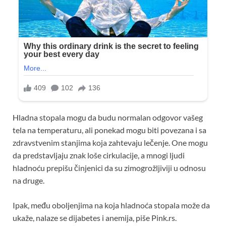
Hladna stopala mogu da budu normalan odgovor vašeg
tela na temperaturu, ali ponekad mogu biti povezana i sa
zdravstvenim stanjima koja zahtevaju lečenje. One mogu
da predstavljaju znak loše cirkulacije, a mnogi ljudi
hladnoću prepišu činjenici da su zimogrožljiviji u odnosu
na druge.
Ipak, među oboljenjima na koja hladnoća stopala može da
ukaže, nalaze se dijabetes i anemija, piše Pink.rs.