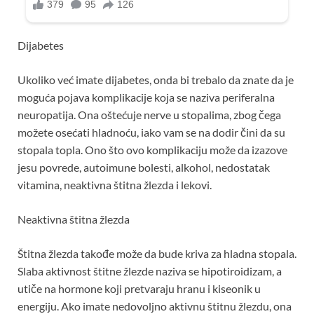
Dijabetes
Ukoliko već imate dijabetes, onda bi trebalo da znate da je
moguća pojava komplikacije koja se naziva periferalna
neuropatija. Ona oštećuje nerve u stopalima, zbog čega
možete osećati hladnoću, iako vam se na dodir čini da su
stopala topla. Ono što ovo komplikaciju može da izazove
jesu povrede, autoimune bolesti, alkohol, nedostatak
vitamina, neaktivna štitna žlezda i lekovi.
Neaktivna štitna žlezda
Štitna žlezda takođe može da bude kriva za hladna stopala.
Slaba aktivnost štitne žlezde naziva se hipotiroidizam, a
utiče na hormone koji pretvaraju hranu i kiseonik u
energiju. Ako imate nedovoljno aktivnu štitnu žlezdu, ona