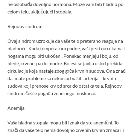
ne oslobađa dovoljno hormona. Može vam biti hladno po
celom telu, uključujući i stopala.
Rejnoov sindrom
Ovaj sindrom uzrokuje da vaše telo preterano reaguje na
hladnoću. Kada temperatura padne, vaši prsti na rukama i
nogama mogu biti ukočeni. Ponekad menjaju i boju, od
blede, crvene, pa do modre. Bolest se javlja usled prekida
cirkulacije koja nastaje zbog grča krvnih sudova. Ona znači
da imate probleme sa nekim od vaših arterija – krvnih
sudova koji prenose krv od srca do ostatka tela. Rejnoov
sindrom češće pogađa žene nego muškarce.
Anemija
Vaša hladna stopala mogu biti znak da ste anemični. To
znači da vaše telo nema dovoljno crvenih krvnih zrnaca ili