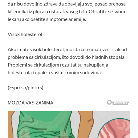
da nisu dovoljno zdrava da obavljaju svoj posao prenosa
kiseonika iz pluća u ostatak vašeg tela. Obratite se svom
lekaru ako osetite simptome anemije.
Visok holesterol
Ako imate visok holesterol, možda ćete imati veći rizik od
problema sa cirkulacijom, što dovodi do hladnih stopala.
Problemi sa cirkulacijom rezultat su nakupljanja
holesterola i upale u vašim krvnim sudovima.
(Espreso/pink.rs)