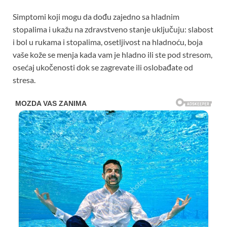
Simptomi koji mogu da dođu zajedno sa hladnim
stopalima i ukažu na zdravstveno stanje uključuju: slabost
i bol u rukama i stopalima, osetljivost na hladnoću, boja
vaše kože se menja kada vam je hladno ili ste pod stresom,
osećaj ukočenosti dok se zagrevate ili oslobađate od
stresa.