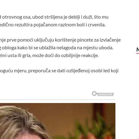
 otrovnog osa, ubod stršljena je deblji i duži, što mu
edično rezultira pojačanom razinom boli i crvenila.
je prve pomoći uključuju korištenje pincete za izvlačenje
g obloga kako bi se ublažila nelagoda na mjestu uboda.
 usta ili grla, može doći do ozbiljnije reakcije.
guću mjeru, preporuča se dati ozlijeđenoj osobi led koji