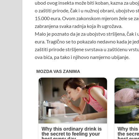
ubod ovog insekta može biti koban, kazna za ubojs
o zaštiti prirode, čak i u nužnoj obrani, ubojstvo
15.000 eura. Ovom zakonskom mjerom žele se zaštiti
zabranjena svaka radnja koja ih ugrožava.
Malo je poznato da je za ubojstvo stršljena, čak 
eura. Tragično se to pokazalo nedavno kada je je
zaštiti prirode stršljene svrstava u zaštićenu vr
ova bića, pa tako i njihovo namjerno ubijanje.