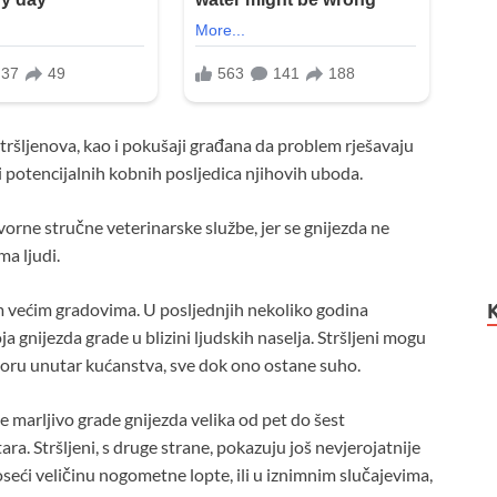
ršljenova, kao i pokušaji građana da problem rješavaju
 potencijalnih kobnih posljedica njihovih uboda.
rne stručne veterinarske službe, jer se gnijezda ne
ma ljudi.
 većim gradovima. U posljednjih nekoliko godina
ja gnijezda grade u blizini ljudskih naselja. Stršljeni mogu
toru unutar kućanstva, sve dok ono ostane suho.
e marljivo grade gnijezda velika od pet do šest
a. Stršljeni, s druge strane, pokazuju još nevjerojatnije
eći veličinu nogometne lopte, ili u iznimnim slučajevima,