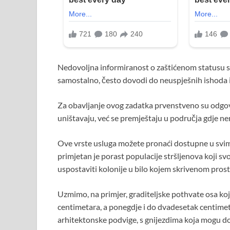
Nedovoljna informiranost o zaštićenom statusu st
samostalno, često dovodi do neuspješnih ishoda i
Za obavljanje ovog zadatka prvenstveno su odgovo
uništavaju, već se premještaju u područja gdje ne
Ove vrste usluga možete pronaći dostupne u svim
primjetan je porast populacije stršljenova koji svo
uspostaviti kolonije u bilo kojem skrivenom pros
Uzmimo, na primjer, graditeljske pothvate osa koj
centimetara, a ponegdje i do dvadesetak centimetar
arhitektonske podvige, s gnijezdima koja mogu dos