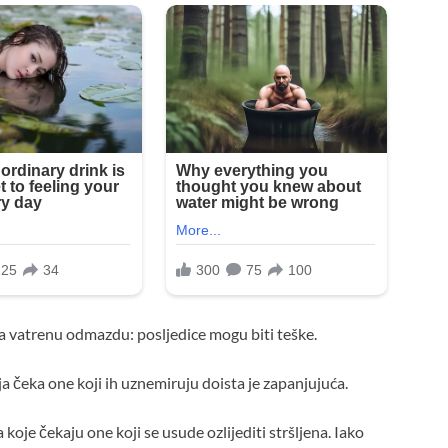
 na vatrenu odmazdu: posljedice mogu biti teške.
 čeka one koji ih uznemiruju doista je zapanjujuća.
oje čekaju one koji se usude ozlijediti stršljena. Iako