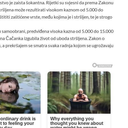
tvo je zaista šokantna. Rijetki su svjesni da prema Zakonu
 stršljena može rezultirati visokom kaznom od 5.000 do
ti zaštićene vrste, među kojima je i stršljen, te je strogo
i u samoobrani, predviđena visoka kazna od 5.000 do 15.000
dna Čačanka izgubila život od uboda stršljena. Zakon o
stu, a prekršajem se smatra svaka radnja kojom se ugrožavaju