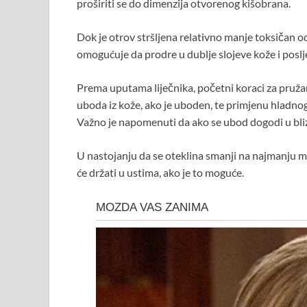
proširiti se do dimenzija otvorenog kišobrana.
Dok je otrov stršljena relativno manje toksičan od
omogućuje da prodre u dublje slojeve kože i poslj
Prema uputama liječnika, početni koraci za pružan
uboda iz kože, ako je uboden, te primjenu hladno
Važno je napomenuti da ako se ubod dogodi u blizini
U nastojanju da se oteklina smanji na najmanju mo
će držati u ustima, ako je to moguće.