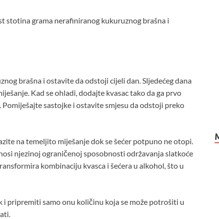
est stotina grama nerafiniranog kukuruznog brašna i
og brašna i ostavite da odstoji cijeli dan. Sljedećeg dana
iješanje. Kad se ohladi, dodajte kvasac tako da ga prvo
. Pomiješajte sastojke i ostavite smjesu da odstoji preko
Pazite na temeljito miješanje dok se šećer potpuno ne otopi.
onosi njezinoj ograničenoj sposobnosti održavanja slatkoće
transformira kombinaciju kvasca i šećera u alkohol, što u
ak i pripremiti samo onu količinu koja se može potrošiti u
ti.