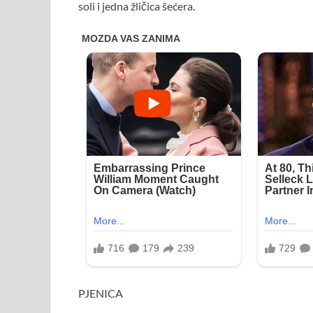
soli i jedna žličica šećera.
PJENICA