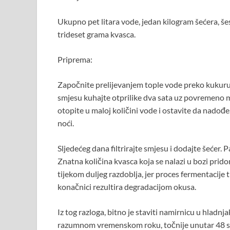
Ukupno pet litara vode, jedan kilogram šećera, š
trideset grama kvasca.
Priprema:
Započnite prelijevanjem tople vode preko kukuruzn
smjesu kuhajte otprilike dva sata uz povremeno m
otopite u maloj količini vode i ostavite da nadođe
noći.
Sljedećeg dana filtrirajte smjesu i dodajte šećer. 
Znatna količina kvasca koja se nalazi u bozi prid
tijekom duljeg razdoblja, jer proces fermentacije 
konačnici rezultira degradacijom okusa.
Iz tog razloga, bitno je staviti namirnicu u hladnj
razumnom vremenskom roku, točnije unutar 48 sa