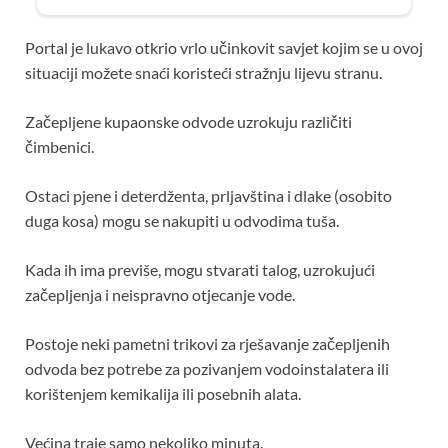
Portal je lukavo otkrio vrlo učinkovit savjet kojim se u ovoj
situaciji možete snaći koristeći stražnju lijevu stranu.
Začepljene kupaonske odvode uzrokuju različiti
čimbenici.
Ostaci pjene i deterdženta, prljavština i dlake (osobito
duga kosa) mogu se nakupiti u odvodima tuša.
Kada ih ima previše, mogu stvarati talog, uzrokujući
začepljenja i neispravno otjecanje vode.
Postoje neki pametni trikovi za rješavanje začepljenih
odvoda bez potrebe za pozivanjem vodoinstalatera ili
korištenjem kemikalija ili posebnih alata.
Većina traje samo nekoliko minuta.