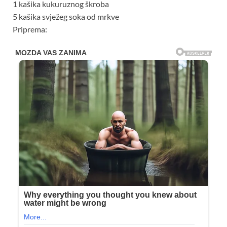
1 kašika kukuruznog škroba
5 kašika svježeg soka od mrkve
Priprema: