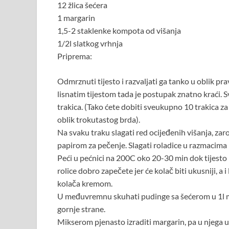
12 žlica šećera
1 margarin
1,5-2 staklenke kompota od višanja
1/2l slatkog vrhnja
Priprema:
Odmrznuti tijesto i razvaljati ga tanko u oblik pr
lisnatim tijestom tada je postupak znatno kraći. 
trakica. (Tako ćete dobiti sveukupno 10 trakica za
oblik trokutastog brda).
Na svaku traku slagati red ocijeđenih višanja, zaro
papirom za pečenje. Slagati roladice u razmacima k
Peći u pećnici na 200C oko 20-30 min dok tijesto 
rolice dobro zapečete jer će kolač biti ukusniji, a 
kolača kremom.
U međuvremnu skuhati pudinge sa šećerom u 1l mlij
gornje strane.
Mikserom pjenasto izraditi margarin, pa u njega 