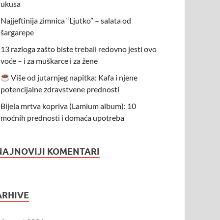
ukusa
Najjeftinija zimnica “Ljutko” – salata od
šargarepe
13 razloga zašto biste trebali redovno jesti ovo
voće – i za muškarce i za žene
Više od jutarnjeg napitka: Kafa i njene
potencijalne zdravstvene prednosti
Bijela mrtva kopriva (Lamium album): 10
moćnih prednosti i domaća upotreba
NAJNOVIJI KOMENTARI
ARHIVE