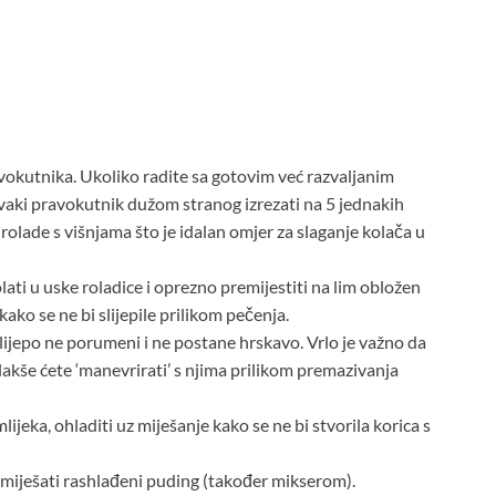
avokutnika. Ukoliko radite sa gotovim već razvaljanim
Svaki pravokutnik dužom stranog izrezati na 5 jednakih
 rolade s višnjama što je idalan omjer za slaganje kolača u
lati u uske roladice i oprezno premijestiti na lim obložen
ako se ne bi slijepile prilikom pečenja.
lijepo ne porumeni i ne postane hrskavo. Vrlo je važno da
i lakše ćete ‘manevrirati’ s njima prilikom premazivanja
eka, ohladiti uz miješanje kako se ne bi stvorila korica s
umiješati rashlađeni puding (također mikserom).