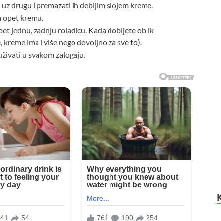
u uz drugu i premazati ih debljim slojem kreme.
pa opet kremu.
et jednu, zadnju roladicu. Kada dobijete oblik
 kreme ima i više nego dovoljno za sve to).
uživati u svakom zalogaju.