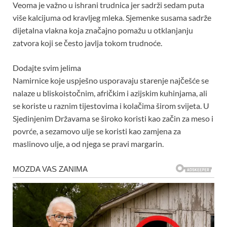
Veoma je važno u ishrani trudnica jer sadrži sedam puta
više kalcijuma od kravljeg mleka. Sjemenke susama sadrže
dijetalna vlakna koja značajno pomažu u otklanjanju
zatvora koji se često javlja tokom trudnoće.
Dodajte svim jelima
Namirnice koje uspješno usporavaju starenje najčešće se
nalaze u bliskoistočnim, afričkim i azijskim kuhinjama, ali
se koriste u raznim tijestovima i kolačima širom svijeta. U
Sjedinjenim Državama se široko koristi kao začin za meso i
povrće, a sezamovo ulje se koristi kao zamjena za
maslinovo ulje, a od njega se pravi margarin.