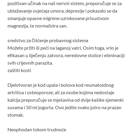
pozitivan učinak na naš nervni sistem, preporučuje se za
ublažavanje osjećaja umora, depresije i pokazalo se da
smanjuje opasne migrene uzrokovane prisustvom
magnezija, te normalizira san.
sredstvo za čišćenje probavnog sistema
Možete pržiti ili peći na laganoj vatri. Osim toga, vrlo je
efikasan u liječenju zatvora, neredovne stolice i eliminaciji
svih crijevnih parazita.
zaštiti kosti
Djelotvoran je kod upala i bolova kod reumatoidnog
artritisa i osteoporoze, ali za osobe kojima nedostaje
kalcija preporučuje se mješavina od dvije kašike sjemenki
susama i 50 ml jogurta. Ovo jedite svako jutro na prazan
stomak.
Neophodan tokom trudnoće