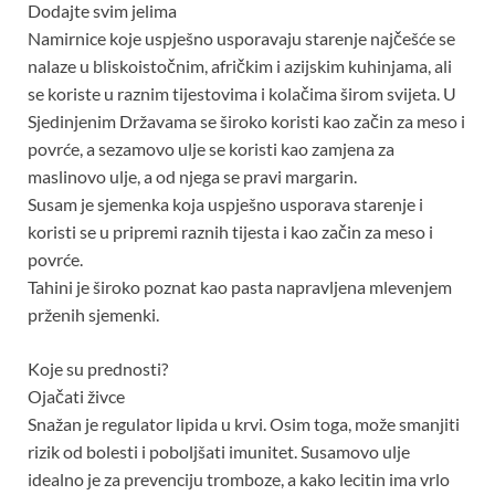
Dodajte svim jelima
Namirnice koje uspješno usporavaju starenje najčešće se
nalaze u bliskoistočnim, afričkim i azijskim kuhinjama, ali
se koriste u raznim tijestovima i kolačima širom svijeta. U
Sjedinjenim Državama se široko koristi kao začin za meso i
povrće, a sezamovo ulje se koristi kao zamjena za
maslinovo ulje, a od njega se pravi margarin.
Susam je sjemenka koja uspješno usporava starenje i
koristi se u pripremi raznih tijesta i kao začin za meso i
povrće.
Tahini je široko poznat kao pasta napravljena mlevenjem
prženih sjemenki.
Koje su prednosti?
Ojačati živce
Snažan je regulator lipida u krvi. Osim toga, može smanjiti
rizik od bolesti i poboljšati imunitet. Susamovo ulje
idealno je za prevenciju tromboze, a kako lecitin ima vrlo