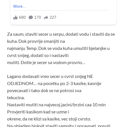
Za saum, staviti secer u serpu, dodati vodu i staviti da se
kuha. Dok provrije smanjiti na
najmanju Temp. Dok se voda kuha umutiti bjelanjke u
cvrst snijeg, dodati so i nastaviti
mutiti. Dotle je secer sa vodom provrio…
Lagano dodavati vreo secer u cvrst snijeg NE
ODJEDNOM… na pocetku po 2-3 kasike, kasnije
povecavati i tako dok se ne potrosi sva
tekucina.
Nastaviti mutiti na najvecoj jacini/brzini caa 10 min
Provjeriti kasikom kad se uzme i
okrene, da ne klizi sa kasike, vec stoji cvrsto.
Na ohladjen biskvit staviti sampitu i poravnati, posuti