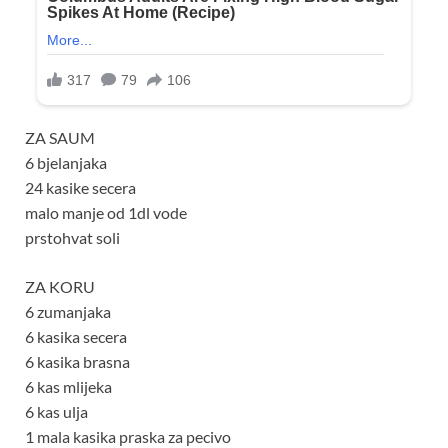
ZA SAUM
6 bjelanjaka
24 kasike secera
malo manje od 1dl vode
prstohvat soli
ZA KORU
6 zumanjaka
6 kasika secera
6 kasika brasna
6 kas mlijeka
6 kas ulja
1 mala kasika praska za pecivo