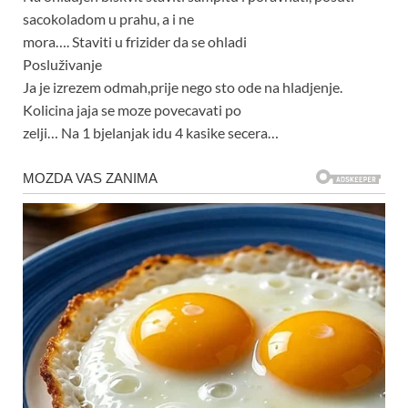
sacokoladom u prahu, a i ne
mora…. Staviti u frizider da se ohladi
Posluživanje
Ja je izrezem odmah,prije nego sto ode na hladjenje.
Kolicina jaja se moze povecavati po
zelji… Na 1 bjelanjak idu 4 kasike secera…