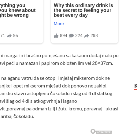
ljeni margarin i brašno pomješano sa kakaom dodaj malo po
tavi peći u namazan i papirom obložen lim vel 28×37cm.
vi nalaganu vatru da se otopi i mješaj mikserom dok ne
anjke i opet mikserom mješati dok ponovo ne zakipi,
dan dio stavi rastopljenu čokoladu i šlag od 4 dl slatkog
vi šlag od 4 dl slatkog vrhnja i lagano
it ,poravnaj pa odmah izlij i žutu kremu, poravnaj i ukrasi
naribaj čokoladu.