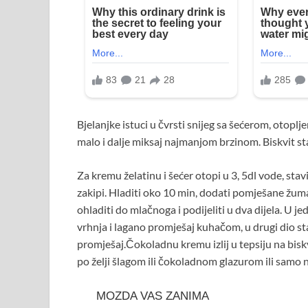
Bjelanjke istuci u čvrsti snijeg sa šećerom, otop
malo i dalje miksaj najmanjom brzinom. Biskvit s
Za kremu želatinu i šećer otopi u 3, 5dl vode, sta
zakipi. Hladiti oko 10 min, dodati pomješane žum
ohladiti do mlačnoga i podijeliti u dva dijela. U je
vrhnja i lagano promješaj kuhačom, u drugi dio sta
promješaj.Čokoladnu kremu izlij u tepsiju na biskv
po želji šlagom ili čokoladnom glazurom ili samo 