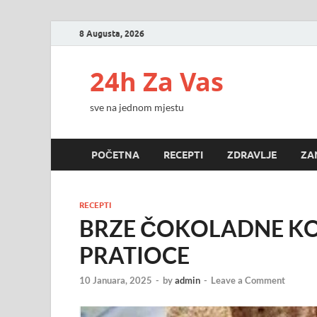
8 Augusta, 2026
24h Za Vas
sve na jednom mjestu
POČETNA
RECEPTI
ZDRAVLJE
ZA
RECEPTI
BRZE ČOKOLADNE KO
PRATIOCE
10 Januara, 2025
-
by
admin
-
Leave a Comment