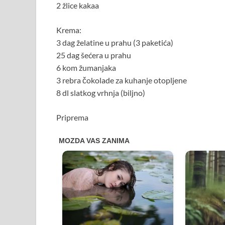
2 žlice kakaa
Krema:
3 dag želatine u prahu (3 paketića)
25 dag šećera u prahu
6 kom žumanjaka
3 rebra čokolade za kuhanje otopljene
8 dl slatkog vrhnja (biljno)
Priprema