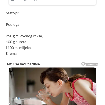
Sastojci:
Podloga
250 g mljevenog keksa,
100 g putera
i 100 ml mlijeka.
Krema: