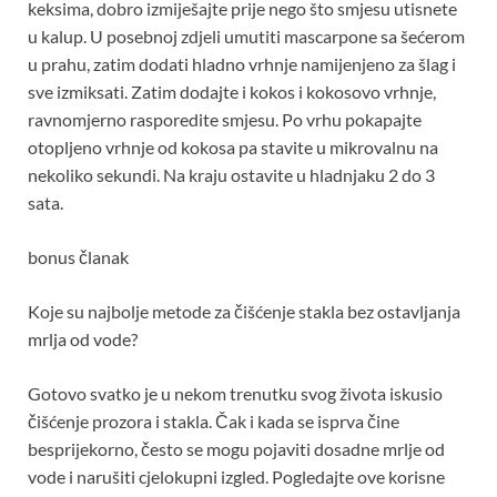
keksima, dobro izmiješajte prije nego što smjesu utisnete
u kalup. U posebnoj zdjeli umutiti mascarpone sa šećerom
u prahu, zatim dodati hladno vrhnje namijenjeno za šlag i
sve izmiksati. Zatim dodajte i kokos i kokosovo vrhnje,
ravnomjerno rasporedite smjesu. Po vrhu pokapajte
otopljeno vrhnje od kokosa pa stavite u mikrovalnu na
nekoliko sekundi. Na kraju ostavite u hladnjaku 2 do 3
sata.
bonus članak
Koje su najbolje metode za čišćenje stakla bez ostavljanja
mrlja od vode?
Gotovo svatko je u nekom trenutku svog života iskusio
čišćenje prozora i stakla. Čak i kada se isprva čine
besprijekorno, često se mogu pojaviti dosadne mrlje od
vode i narušiti cjelokupni izgled. Pogledajte ove korisne