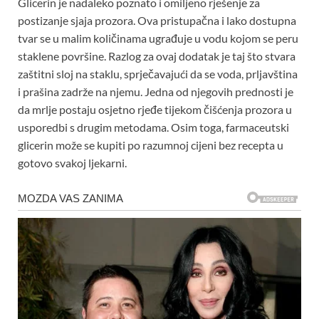
Glicerin je nadaleko poznato i omiljeno rješenje za
postizanje sjaja prozora. Ova pristupačna i lako dostupna
tvar se u malim količinama ugrađuje u vodu kojom se peru
staklene površine. Razlog za ovaj dodatak je taj što stvara
zaštitni sloj na staklu, sprječavajući da se voda, prljavština
i prašina zadrže na njemu. Jedna od njegovih prednosti je
da mrlje postaju osjetno rjeđe tijekom čišćenja prozora u
usporedbi s drugim metodama. Osim toga, farmaceutski
glicerin može se kupiti po razumnoj cijeni bez recepta u
gotovo svakoj ljekarni.