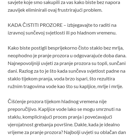
savjete koje smo sakupili za vas kako biste bez napora
zauvijek eliminirali ovaj frustrirajući problem.
KADA ČISTITI PROZORE – izbjegavajte to raditi na
izravnoj sunčevoj svjetlosti ili po hladnom vremenu.
Kako biste postigli besprijekorno čisto staklo bez mrlja,
neophodno je pranje prozora u odgovarajuće doba dana.
Najnepovoljniji uvjeti za pranje prozora su topli, sunčani
dani. Razlog za to je što kada sunčeva svjetlost padne na
staklo tijekom pranja, voda brzo ispari, što rezultira
ružnim tragovima vode kao što su kapljice, mrlje i mrlje.
Čišćenje prozora tijekom hladnog vremena nije
preporučljivo. Kapljice vode lako se mogu smrznuti na
staklu, komplicirajući proces pranja i povećavajući
vjerojatnost grebanja površine. Dakle, kada je idealno
vrijeme za pranje prozora? Najbolji uvjeti su oblačan dan