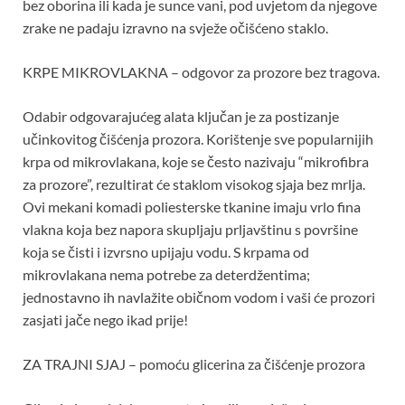
bez oborina ili kada je sunce vani, pod uvjetom da njegove
zrake ne padaju izravno na svježe očišćeno staklo.
KRPE MIKROVLAKNA – odgovor za prozore bez tragova.
Odabir odgovarajućeg alata ključan je za postizanje
učinkovitog čišćenja prozora. Korištenje sve popularnijih
krpa od mikrovlakana, koje se često nazivaju “mikrofibra
za prozore”, rezultirat će staklom visokog sjaja bez mrlja.
Ovi mekani komadi poliesterske tkanine imaju vrlo fina
vlakna koja bez napora skupljaju prljavštinu s površine
koja se čisti i izvrsno upijaju vodu. S krpama od
mikrovlakana nema potrebe za deterdžentima;
jednostavno ih navlažite običnom vodom i vaši će prozori
zasjati jače nego ikad prije!
ZA TRAJNI SJAJ – pomoću glicerina za čišćenje prozora