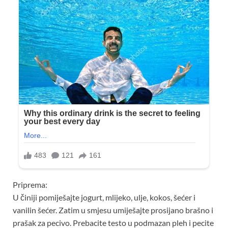
Priprema:
U činiji pomiješajte jogurt, mlijeko, ulje, kokos, šećer i
vanilin šećer. Zatim u smjesu umiješajte prosijano brašno i
prašak za pecivo. Prebacite testo u podmazan pleh i pecite