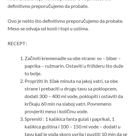
definitivno preporučujemo da probate.
Ovo je nešto što definitivno preporučujemo da probate.
Meso se odvaja od kosti i topi u ustima.
RECEPT :
Začiniti kremenadle sa obe strane: so – biber –
paprika – ružmarin. Ostaviti u frižideru što duže
to bolje.
Propržiti ih 10ak minuta na jakoj vatri, sa obe
strane i prebaciti u drugu tavu sa poklopcem,
dodati 300 – 400 ml vode, poklopiti i ostaviti da
krčkaju 60 min na slaboj vatri. Povremeno
provjeriti meso i količinu vode.
Spremiti : 1 kašikica fanta gulaš i paprikaš, 1
kašikica guština i 100 – 150 ml vode – dodati u
tavu kad je voda skoro uvrila i pustiti 10 min da se