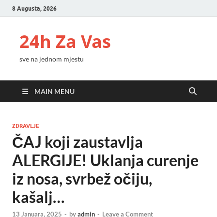
8 Augusta, 2026
24h Za Vas
sve na jednom mjestu
MAIN MENU
ZDRAVLJE
ČAJ koji zaustavlja
ALERGIJE! Uklanja curenje
iz nosa, svrbež očiju,
kašalj…
13 Januara, 2025
-
by
admin
-
Leave a Comment