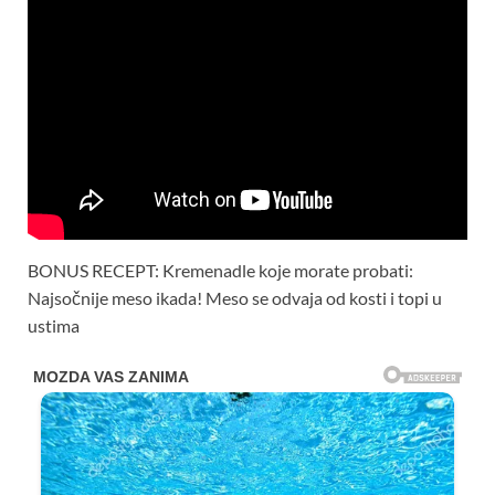
BONUS RECEPT: Kremenadle koje morate probati:
Najsočnije meso ikada! Meso se odvaja od kosti i topi u
ustima