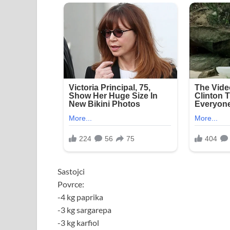
Sastojci
Povrce:
-4 kg paprika
-3 kg sargarepa
-3 kg karfiol