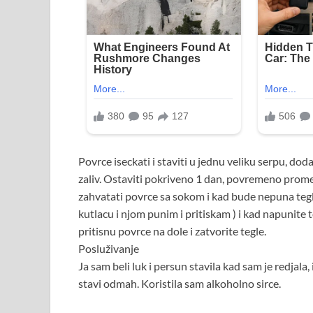
Povrce iseckati i staviti u jednu veliku serpu, dodati
zaliv. Ostaviti pokriveno 1 dan, povremeno promes
zahvatati povrce sa sokom i kad bude nepuna tegla,
kutlacu i njom punim i pritiskam ) i kad napunite t
pritisnu povrce na dole i zatvorite tegle.
Posluživanje
Ja sam beli luk i persun stavila kad sam je redjala
stavi odmah. Koristila sam alkoholno sirce.