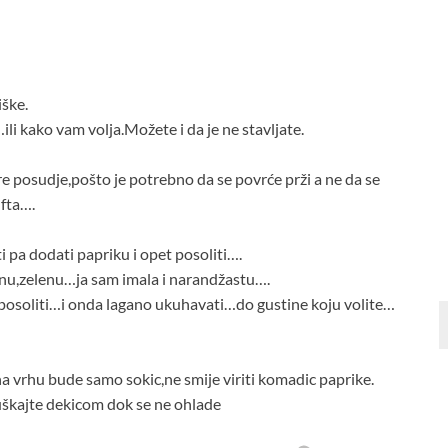
iške.
li kako vam volja.Možete i da je ne stavljate.
šire posudje,pošto je potrebno da se povrće prži a ne da se
fta….
 pa dodati papriku i opet posoliti….
enu,zelenu…ja sam imala i narandžastu….
posoliti…i onda lagano ukuhavati…do gustine koju volite…
na vrhu bude samo sokic,ne smije viriti komadic paprike.
ušuškajte dekicom dok se ne ohlade