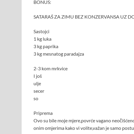
BONUS:
SATARAŠ ZA ZIMU BEZ KONZERVANSA UZ D
Sastojci
1 kg luka
3 kg paprika
3 kg mesnatog paradajza
2-3 kom mrkvice
I još
ulje
secer
so
Priprema
Ovo su bile moje mjere,povrće vagano neočišćeno,v
onim omjerima kako vi volite,važan je samo postu