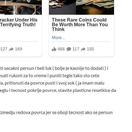
 secakni persun i beli luk ( bolje je kasnije to dodati ) i
ati rukom za to vreme i puniti tegle tako sto cete
 pritisnuti da povrce pusti i svoj sok ( ja imam malu
eglu i tecnost pokrije povrce, stavite plasticne resetkice da
, izmedju redova povrca jer se oboji tecnost ako se persun