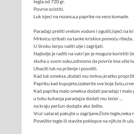
tegla od 720 gr.
Povrce ocistiti.
Luk isjeci na rezanca,a paprike na vece komade.
Paradajz preliti vrelom vodom i oguliti,isjeći na kr
Mrkvicu izribati na tanke kriskice pomoću ribeža…i
U široku šerpu naliti ulje i zagrijati.
Najbolje je raditi na vatri jer je moguće koristiti 
skuha u svom soku,odnosno da povrće ima više lu
Ubaciti luk na prženje i posoliti.
Kad luk omeksa ,dodati mu mrkvu,kratko propržiti
Papriku kad kupujete,izaberite sve boje žutu,crv
Kad paprika malo omeksa dodati paradajz i malo 
u toku kuhanja paradajza dodati mu šećer …
na kraju peršun dodajte ako želite.
Vruć sataraš pakujte u zagrijane,čiste tegle,neka 
Povežite tegle ili stavite poklopce na njih,te ih 