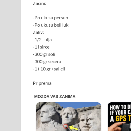
Zacini:
-Po ukusu persun
-Po ukusu beli luk
Zaliv:
-1/2 l ulja
-1 l sirce
-300 gr soli
-300 gr secera
-1 ( 10 gr ) salicil
Priprema