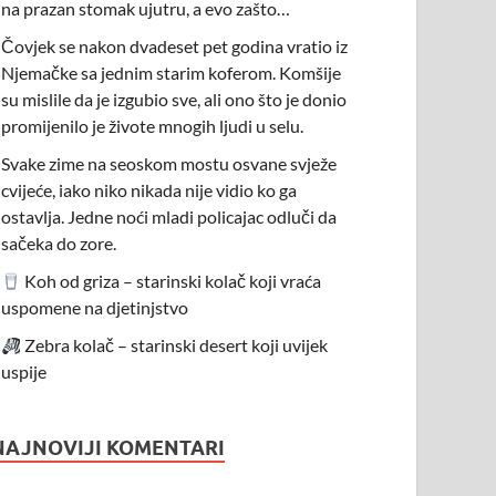
na prazan stomak ujutru, a evo zašto…
Čovjek se nakon dvadeset pet godina vratio iz
Njemačke sa jednim starim koferom. Komšije
su mislile da je izgubio sve, ali ono što je donio
promijenilo je živote mnogih ljudi u selu.
Svake zime na seoskom mostu osvane svježe
cvijeće, iako niko nikada nije vidio ko ga
ostavlja. Jedne noći mladi policajac odluči da
sačeka do zore.
Koh od griza – starinski kolač koji vraća
uspomene na djetinjstvo
Zebra kolač – starinski desert koji uvijek
uspije
NAJNOVIJI KOMENTARI