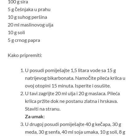
100 g sira
5 g češnjaka u prahu
10 g suhog peršina
20 ml maslinovog ulja
10 g soli
5 g crnog papra
Kako pripremiti:
U posudi pomiješajte 1,5 litara vode sa 15 g
natrijevog bikarbonata. Namočite pileća krilca u
ovoj otopini 15 minuta. Isperite i osušite.
U tavi zagrijte 20 ml ulja i 20 g maslaca. Pileća
krilca pržite dok ne postanu zlatna i hrskava.
Staviti na stranu.
Za umak:
U drugoj posudi pomiješajte 40 g kečapa, 30 g
meda, 30 g senfa, 40 ml soja umaka, 10 g soli, 8 g