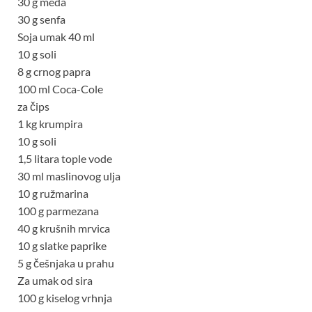
30 g meda
30 g senfa
Soja umak 40 ml
10 g soli
8 g crnog papra
100 ml Coca-Cole
za čips
1 kg krumpira
10 g soli
1,5 litara tople vode
30 ml maslinovog ulja
10 g ružmarina
100 g parmezana
40 g krušnih mrvica
10 g slatke paprike
5 g češnjaka u prahu
Za umak od sira
100 g kiselog vrhnja