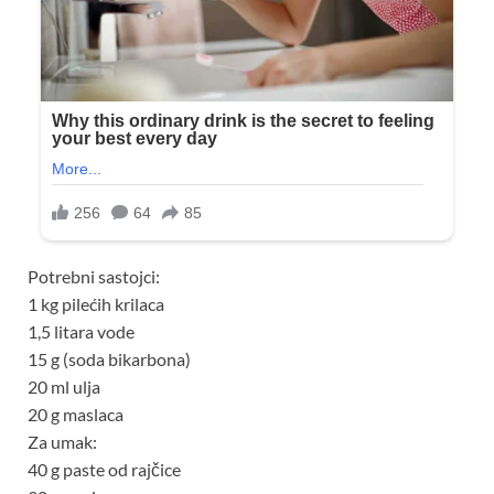
Potrebni sastojci:
1 kg pilećih krilaca
1,5 litara vode
15 g (soda bikarbona)
20 ml ulja
20 g maslaca
Za umak:
40 g paste od rajčice