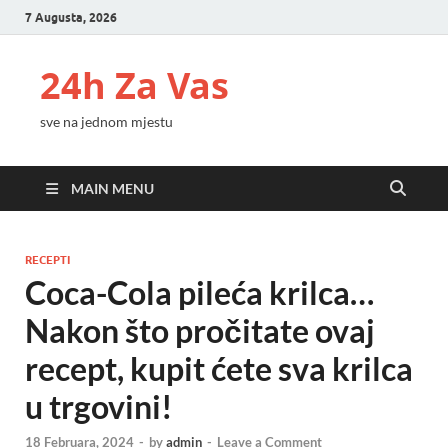
7 Augusta, 2026
24h Za Vas
sve na jednom mjestu
MAIN MENU
RECEPTI
Coca-Cola pileća krilca…
Nakon što pročitate ovaj
recept, kupit ćete sva krilca
u trgovini!
18 Februara, 2024
-
by
admin
-
Leave a Comment