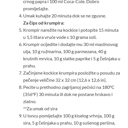
crnog papra i 100 ml Coca-Cole. Dobro
promiješajte.
Umak kuhajte 20 minuta dok se ne zgusne.
Za čips od krumpira:
Krompir narežite na kockice i potopite 15 minuta
u 1,5 litara vruće vode s 10 grama soli.
Krumpir ocijedite i dodajte mu 30 ml maslinovog
ulja, 10 g ružmarina, 100 g parmezana, 40 g
krušnih mrvica, 10 g slatke paprike i 5 g češnjaka u
prahu.
Začinjene kockice krumpira posložite u posudu za
pečenje veličine 32 x 32 cm (12,6 x 12,6 in).
Pecite u prethodno zagrijanoj pećnici na 180°C
(356°F) 30 minuta ili dok ne postane hrskavo i
zlatno.
**Za umak od sira
U loncu pomiješajte 100 g kiselog vrhnja, 100 g
sira, 5 g češnjaka u prahu, 10 g sušenog peršina,