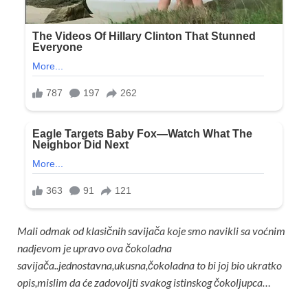
Mali odmak od klasičnih savijača koje smo navikli sa voćnim
nadjevom je upravo ova čokoladna
savijača..jednostavna,ukusna,čokoladna to bi joj bio ukratko
opis,mislim da će zadovoljti svakog istinskog čokoljupca…