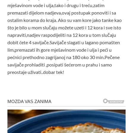
mješavinom vode i ulja,tako i drugu i treću,zatim
premazati dijelom nadjeva,ovaj postupak ponoviti i sa
ostalim korama do kraja. Ako su vam kore jako tanke kao
što je bilo u mom slučaju možete uzeti i 12 kora i sve isto
napraviti,nadjev raspodijeliti na 12 kora u tom slučaju
dobit ćete 4 savijače.Savijače slagati u lagano pomašten
lim,premazati ih gore mješavinom vode i ulja i peći u
pećnici prethodno zagrijanoj na 180 oko 30 min.Pečene
savijače prohladiti ,posipati šećerom u prahu i samo
preostaje uživati..dobar tek!