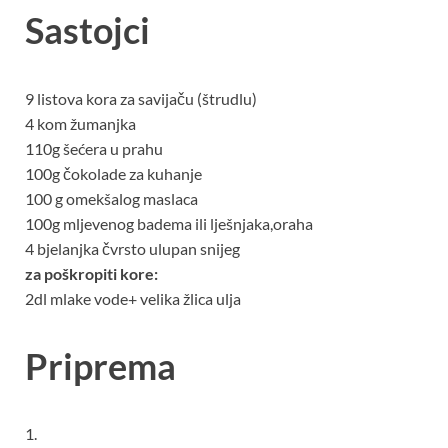
Sastojci
9 listova kora za savijaču (štrudlu)
4 kom žumanjka
110g šećera u prahu
100g čokolade za kuhanje
100 g omekšalog maslaca
100g mljevenog badema ili lješnjaka,oraha
4 bjelanjka čvrsto ulupan snijeg
za poškropiti kore:
2dl mlake vode+ velika žlica ulja
Priprema
1.