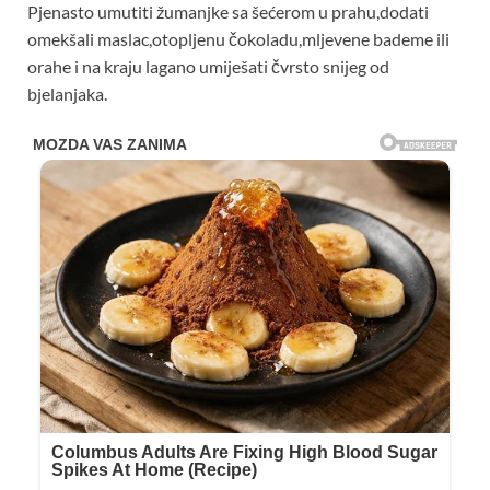
Pjenasto umutiti žumanjke sa šećerom u prahu,dodati
omekšali maslac,otopljenu čokoladu,mljevene bademe ili
orahe i na kraju lagano umiješati čvrsto snijeg od
bjelanjaka.