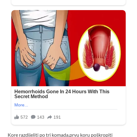
Kore razdijeliti po tri komada,prvu koru poškropiti