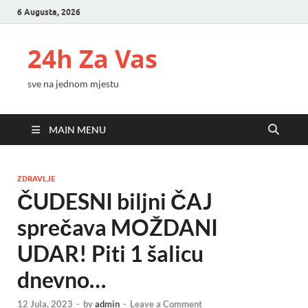
6 Augusta, 2026
24h Za Vas
sve na jednom mjestu
MAIN MENU
ZDRAVLJE
ČUDESNI biljni ČAJ
sprečava MOŽDANI
UDAR! Piti 1 šalicu
dnevno…
12 Jula, 2023
-
by
admin
-
Leave a Comment