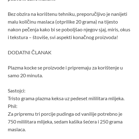
Bez obzira na korištenu tehniku, preporučljivo je nanijeti
malu količinu maslaca (otprilike 20 grama) na tijesto
nakon pečenja kako bi se poboljšao njegov sjaj, miris, okus
i tekstura – štoviše, svi aspekti konačnog proizvoda!
DODATNI ČLANAK
Plazma kocke se proizvode i pripremaju za korištenje u
samo 20 minuta.
Sastojci:
Tristo grama plazma keksa uz pedeset mililitara mlijeka.
Phil:
Za pripremu tri porcije pudinga od vanilije potrebno je
750 mililitara mlijeka, sedam kašika šećera i 250 grama
maslaca.