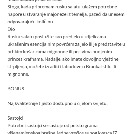
Stoga, kada pripremam rusku salatu, ulažem potrebne
napore u stvaranje majoneze iz temelja, pazeći da unesem
odgovarajuću količinu.
Dio
Rusku salatu poslužite kao predjelo u zdjelicama
ukrašenim esencijalnim povrćem za jelo ili je predstavite u
prhkim košaricama mignonne ili pecivima punjenim
princes krafnama. Nadalje, ako imate dovoljno vještine i
strpljenja, možete izraditi i labudove u Brankal stilu ili
mignonne.
BONUS
Najkvalitetnije tijesto dostupno u cijelom svijetu.
Sastojci
Potrebni sastojci se sastoje od petsto grama
višenamjenskog brašna, jedne vrećice suhog kvasca (7