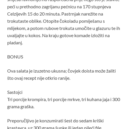
peći u prethodno zagrijanu pećnicu na 170 stupnjeva
Celzijevih 15 do 20 minuta. Pastrnjak narežite na
trokutaste oblike. Otopite čokoladu pomiješanu s
mlijekom, a potom rubove trokuta umočite u glazuru te ih
uvaljajte u kokos. Na kraju gotove komade izložiti na
pladanj.
BONUS
Ova salata je izuzetno ukusna; čovjek doista može žaliti
što ovaj recept nije otkrio ranije.
Sastojci
Tri porcije krompira, tri porcije mrkve, tri kuhana jaja i 300
grama graška.
Preporučljivo je konzumirati šest do sedam kriški
krastavca, uz 300 grama šunke ili jedan pileći file.