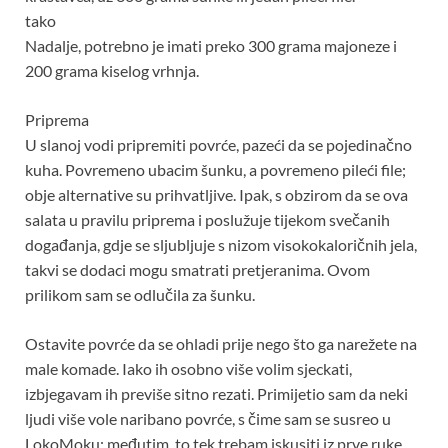
tako
Nadalje, potrebno je imati preko 300 grama majoneze i
200 grama kiselog vrhnja.
Priprema
U slanoj vodi pripremiti povrće, pazeći da se pojedinačno
kuha. Povremeno ubacim šunku, a povremeno pileći file;
obje alternative su prihvatljive. Ipak, s obzirom da se ova
salata u pravilu priprema i poslužuje tijekom svečanih
događanja, gdje se sljubljuje s nizom visokokaloričnih jela,
takvi se dodaci mogu smatrati pretjeranima. Ovom
prilikom sam se odlučila za šunku.
Ostavite povrće da se ohladi prije nego što ga narežete na
male komade. Iako ih osobno više volim sjeckati,
izbjegavam ih previše sitno rezati. Primijetio sam da neki
ljudi više vole naribano povrće, s čime sam se susreo u
LokoMoku; međutim, to tek trebam iskusiti iz prve ruke,