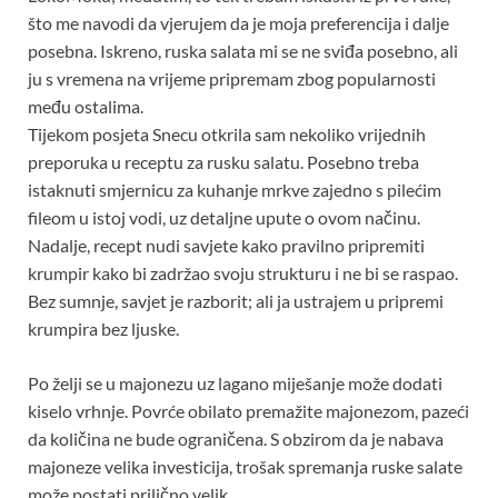
što me navodi da vjerujem da je moja preferencija i dalje
posebna. Iskreno, ruska salata mi se ne sviđa posebno, ali
ju s vremena na vrijeme pripremam zbog popularnosti
među ostalima.
Tijekom posjeta Snecu otkrila sam nekoliko vrijednih
preporuka u receptu za rusku salatu. Posebno treba
istaknuti smjernicu za kuhanje mrkve zajedno s pilećim
fileom u istoj vodi, uz detaljne upute o ovom načinu.
Nadalje, recept nudi savjete kako pravilno pripremiti
krumpir kako bi zadržao svoju strukturu i ne bi se raspao.
Bez sumnje, savjet je razborit; ali ja ustrajem u pripremi
krumpira bez ljuske.
Po želji se u majonezu uz lagano miješanje može dodati
kiselo vrhnje. Povrće obilato premažite majonezom, pazeći
da količina ne bude ograničena. S obzirom da je nabava
majoneze velika investicija, trošak spremanja ruske salate
može postati prilično velik.