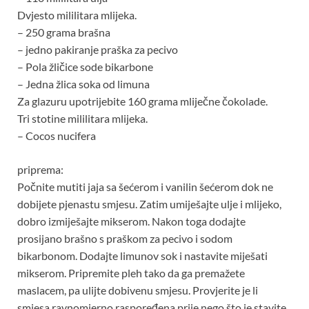
Dvjesto mililitara mlijeka.
– 250 grama brašna
– jedno pakiranje praška za pecivo
– Pola žličice sode bikarbone
– Jedna žlica soka od limuna
Za glazuru upotrijebite 160 grama mliječne čokolade.
Tri stotine mililitara mlijeka.
– Cocos nucifera
priprema:
Počnite mutiti jaja sa šećerom i vanilin šećerom dok ne
dobijete pjenastu smjesu. Zatim umiješajte ulje i mlijeko,
dobro izmiješajte mikserom. Nakon toga dodajte
prosijano brašno s praškom za pecivo i sodom
bikarbonom. Dodajte limunov sok i nastavite miješati
mikserom. Pripremite pleh tako da ga premažete
maslacem, pa ulijte dobivenu smjesu. Provjerite je li
smjesa ravnomjerno raspoređena prije nego što je stavite