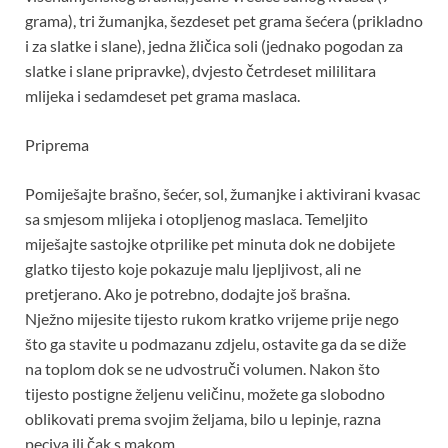
grama), tri žumanjka, šezdeset pet grama šećera (prikladno
i za slatke i slane), jedna žličica soli (jednako pogodan za
slatke i slane pripravke), dvjesto četrdeset mililitara
mlijeka i sedamdeset pet grama maslaca.
Priprema
Pomiješajte brašno, šećer, sol, žumanjke i aktivirani kvasac
sa smjesom mlijeka i otopljenog maslaca. Temeljito
miješajte sastojke otprilike pet minuta dok ne dobijete
glatko tijesto koje pokazuje malu ljepljivost, ali ne
pretjerano. Ako je potrebno, dodajte još brašna.
Nježno mijesite tijesto rukom kratko vrijeme prije nego
što ga stavite u podmazanu zdjelu, ostavite ga da se diže
na toplom dok se ne udvostruči volumen. Nakon što
tijesto postigne željenu veličinu, možete ga slobodno
oblikovati prema svojim željama, bilo u lepinje, razna
peciva ili čak s makom.