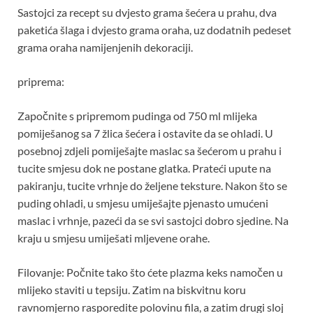
Sastojci za recept su dvjesto grama šećera u prahu, dva
paketića šlaga i dvjesto grama oraha, uz dodatnih pedeset
grama oraha namijenjenih dekoraciji.
priprema:
Započnite s pripremom pudinga od 750 ml mlijeka
pomiješanog sa 7 žlica šećera i ostavite da se ohladi. U
posebnoj zdjeli pomiješajte maslac sa šećerom u prahu i
tucite smjesu dok ne postane glatka. Prateći upute na
pakiranju, tucite vrhnje do željene teksture. Nakon što se
puding ohladi, u smjesu umiješajte pjenasto umućeni
maslac i vrhnje, pazeći da se svi sastojci dobro sjedine. Na
kraju u smjesu umiješati mljevene orahe.
Filovanje: Počnite tako što ćete plazma keks namočen u
mlijeko staviti u tepsiju. Zatim na biskvitnu koru
ravnomjerno rasporedite polovinu fila, a zatim drugi sloj