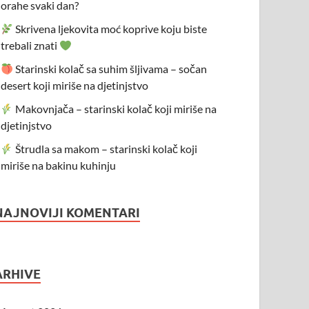
orahe svaki dan?
Skrivena ljekovita moć koprive koju biste
trebali znati
Starinski kolač sa suhim šljivama – sočan
desert koji miriše na djetinjstvo
Makovnjača – starinski kolač koji miriše na
djetinjstvo
Štrudla sa makom – starinski kolač koji
miriše na bakinu kuhinju
NAJNOVIJI KOMENTARI
ARHIVE