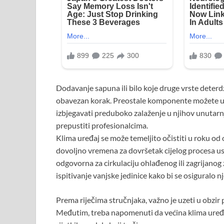
Dodavanje sapuna ili bilo koje druge vrste deterdž
obavezan korak. Preostale komponente možete upot
izbjegavati preduboko zalaženje u njihov unutarnji
prepustiti profesionalcima.
Klima uređaj se može temeljito očistiti u roku od 
dovoljno vremena za dovršetak cijelog procesa usl
odgovorna za cirkulaciju ohlađenog ili zagrijanog
ispitivanje vanjske jedinice kako bi se osiguralo n
Prema riječima stručnjaka, važno je uzeti u obzir 
Međutim, treba napomenuti da većina klima uređaj