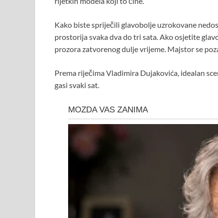
rijetkih modela koji to čine.
Kako biste spriječili glavobolje uzrokovane nedos
prostorija svaka dva do tri sata. Ako osjetite glav
prozora zatvorenog dulje vrijeme. Majstor se po
Prema riječima Vladimira Dujakovića, idealan scena
gasi svaki sat.