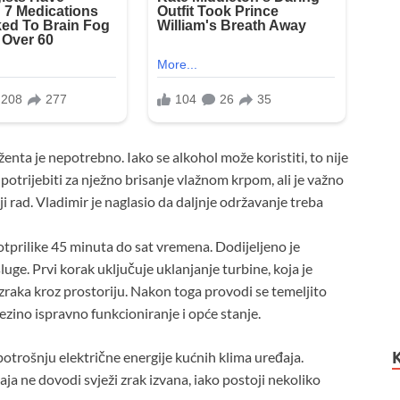
enta je nepotrebno. Iako se alkohol može koristiti, to nije
rijebiti za nježno brisanje vlažnom krpom, ali je važno
 rad. Vladimir je naglasio da daljnje održavanje treba
otprilike 45 minuta do sat vremena. Dodijeljeno je
uge. Prvi korak uključuje uklanjanje turbine, koja je
 zraka kroz prostoriju. Nakon toga provodi se temeljito
jezino ispravno funkcioniranje i opće stanje.
potrošnju električne energije kućnih klima uređaja.
a ne dovodi svježi zrak izvana, iako postoji nekoliko