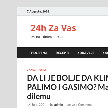
7 Augusta, 2026
24h Za Vas
sve na jednom mjestu
POČETNA
RECEPTI
ZDRAVLJE
ZA
ZANIMLJIVOSTI
DA LI JE BOLJE DA KL
PALIMO I GASIMO? Majs
dilemu
14 Jula, 2024
-
by
admin
-
Leave a Comment