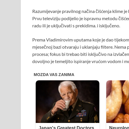
Razumijevanje pravilnog načina čišćenja klime je 
Prvu televiziju podijelio je ispravnu metodu čišćen
radu ili je uključivati ​​s prekidima. i isključeno.
Prema Vladimirovim uputama koje je dao tijekom i
mjesečnoj bazi otvaraju i uklanjaju filtere. Nem
procesa; fokus bi trebao biti isključivo na izvlačen
dovoljno je temeljito ispiranje vrućom vodom i 