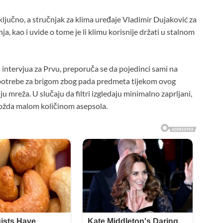
ključno, a stručnjak za klima uređaje Vladimir Dujaković za
ja, kao i uvide o tome je li klimu korisnije držati u stalnom
ntervjua za Prvu, preporuča se da pojedinci sami na
a potrebe za brigom zbog pada predmeta tijekom ovog
ju mreža. U slučaju da filtri izgledaju minimalno zaprljani,
možda malom količinom asepsola.