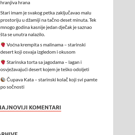
hranjiva hrana
Stari imam je svakog petka zaključavao malu
prostoriju u džamiji na tačno deset minuta. Tek
mnogo godina kasnije jedan dječak je saznao
šta se unutra nalazilo.
Voćna krempita s malinama – starinski
desert koji osvaja izgledom i okusom
Starinska torta sa jagodama – lagan i
osvježavajući desert kojem je teško odoljeti
Čupava Kata – starinski kolač koji svi pamte
po sočnosti
NAJNOVIJI KOMENTARI
ARHIVE