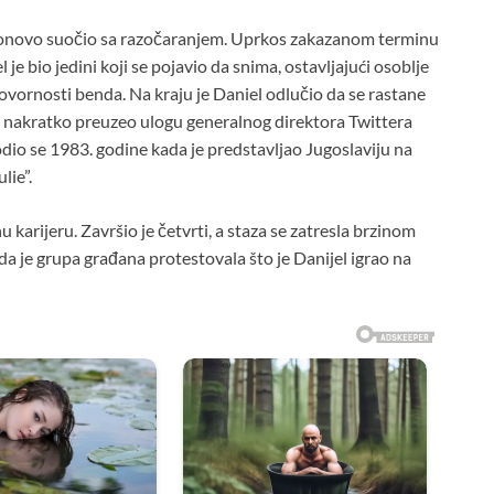
se ponovo suočio sa razočaranjem. Uprkos zakazanom terminu
je bio jedini koji se pojavio da snima, ostavljajući osoblje
ovornosti benda. Na kraju je Daniel odlučio da se rastane
e nakratko preuzeo ulogu generalnog direktora Twittera
dio se 1983. godine kada je predstavljao Jugoslaviju na
lie”.
u karijeru. Završio je četvrti, a staza se zatresla brzinom
da je grupa građana protestovala što je Danijel igrao na