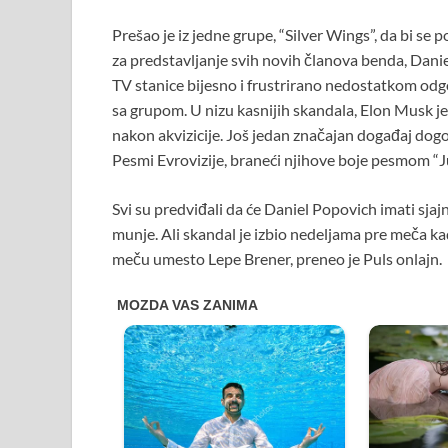
Prešao je iz jedne grupe, “Silver Wings”, da bi 
za predstavljanje svih novih članova benda, Daniel 
TV stanice bijesno i frustrirano nedostatkom odg
sa grupom. U nizu kasnijih skandala, Elon Musk j
nakon akvizicije. Još jedan značajan događaj dogo
Pesmi Evrovizije, braneći njihove boje pesmom “Ju
Svi su predviđali da će Daniel Popovich imati sjajn
munje. Ali skandal je izbio nedeljama pre meča ka
meču umesto Lepe Brener, preneo je Puls onlajn.