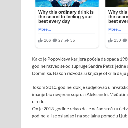
Kako je Popovićeva karijera počela da opada 1980
godine razveo se od supruge Sandre Petrž, jedne o
Dominika. Nakon razvoda, u knjizi je otkrila da ju 
Tokom 2010. godine, dok je sudjelovao u hrvatskom r
imanje bio nevjeran supruzi Aleksandri. Međutim,
u redu.
On je 2013. godine rekao da je našao sreću u če
godine, ali se oslanjao i na socijalnu pomoć u Ljubl