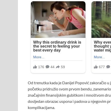
Od trenutka kada je Danijel Popović zakoračio u ja
početku pridružio svom prvom bendu, zanemario je
značajnim finansijskim gubitkom i mnoštvom drugi
dosljedan obrazac uspona i padova u njegovim pr
komplikacijama.