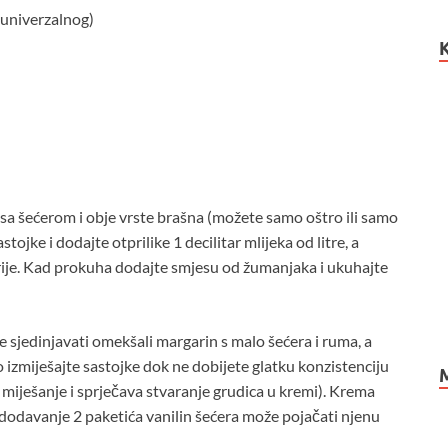
 univerzalnog)
a šećerom i obje vrste brašna (možete samo oštro ili samo
tojke i dodajte otprilike 1 decilitar mlijeka od litre, a
vrije. Kad prokuha dodajte smjesu od žumanjaka i ukuhajte
e sjedinjavati omekšali margarin s malo šećera i ruma, a
zmiješajte sastojke dok ne dobijete glatku konzistenciju
iješanje i sprječava stvaranje grudica u kremi). Krema
, dodavanje 2 paketića vanilin šećera može pojačati njenu