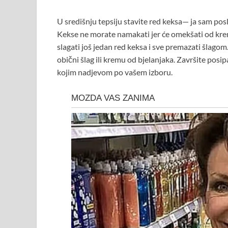
U središnju tepsiju stavite red keksa— ja sam po
Kekse ne morate namakati jer će omekšati od kreme
slagati još jedan red keksa i sve premazati šlagom.
obični šlag ili kremu od bjelanjaka. Završite po
kojim nadjevom po vašem izboru.