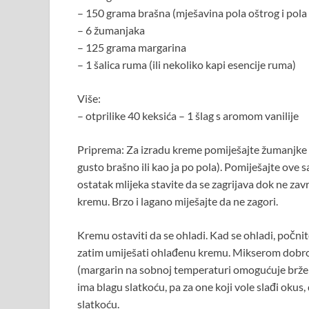
– 150 grama brašna (mješavina pola oštrog i pola
– 6 žumanjaka
– 125 grama margarina
– 1 šalica ruma (ili nekoliko kapi esencije ruma)
Više:
– otprilike 40 keksića – 1 šlag s aromom vanilije
Priprema: Za izradu kreme pomiješajte žumanjke s
gusto brašno ili kao ja po pola). Pomiješajte ove sas
ostatak mlijeka stavite da se zagrijava dok ne za
kremu. Brzo i lagano miješajte da ne zagori.
Kremu ostaviti da se ohladi. Kad se ohladi, počnit
zatim umiješati ohlađenu kremu. Mikserom dobro i
(margarin na sobnoj temperaturi omogućuje brže m
ima blagu slatkoću, pa za one koji vole slađi okus
slatkoću.