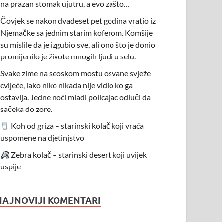
na prazan stomak ujutru, a evo zašto…
Čovjek se nakon dvadeset pet godina vratio iz
Njemačke sa jednim starim koferom. Komšije
su mislile da je izgubio sve, ali ono što je donio
promijenilo je živote mnogih ljudi u selu.
Svake zime na seoskom mostu osvane svježe
cvijeće, iako niko nikada nije vidio ko ga
ostavlja. Jedne noći mladi policajac odluči da
sačeka do zore.
Koh od griza – starinski kolač koji vraća
uspomene na djetinjstvo
Zebra kolač – starinski desert koji uvijek
uspije
NAJNOVIJI KOMENTARI