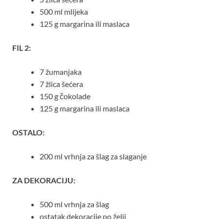
500 ml mlijeka
125 g margarina ili maslaca
FIL 2:
7 žumanjaka
7 žlica šećera
150 g čokolade
125 g margarina ili maslaca
OSTALO:
200 ml vrhnja za šlag za slaganje
ZA DEKORACIJU:
500 ml vrhnja za šlag
ostatak dekoracije po želji