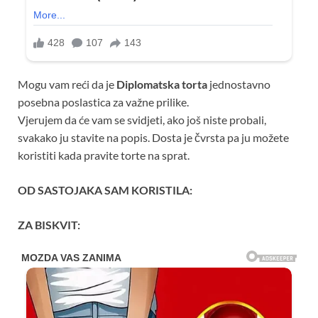
Mogu vam reći da je
Diplomatska torta
jednostavno
posebna poslastica za važne prilike.
Vjerujem da će vam se svidjeti, ako još niste probali,
svakako ju stavite na popis. Dosta je čvrsta pa ju možete
koristiti kada pravite torte na sprat.
OD SASTOJAKA SAM KORISTILA:
ZA BISKVIT: