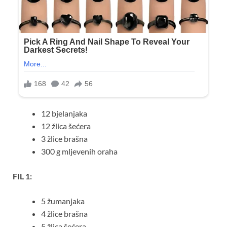
12 bjelanjaka
12 žlica šećera
3 žlice brašna
300 g mljevenih oraha
FIL 1:
5 žumanjaka
4 žlice brašna
5 žlica šećera