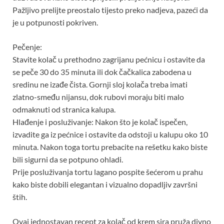
Pažljivo prelijte preostalo tijesto preko nadjeva, pazeći da
je u potpunosti pokriven.
Pečenje:
Stavite kolač u prethodno zagrijanu pećnicu i ostavite da
se peče 30 do 35 minuta ili dok čačkalica zabodena u
sredinu ne izađe čista. Gornji sloj kolača treba imati
zlatno-smeđu nijansu, dok rubovi moraju biti malo
odmaknuti od stranica kalupa.
Hlađenje i posluživanje: Nakon što je kolač ispečen,
izvadite ga iz pećnice i ostavite da odstoji u kalupu oko 10
minuta. Nakon toga tortu prebacite na rešetku kako biste
bili sigurni da se potpuno ohladi.
Prije posluživanja tortu lagano pospite šećerom u prahu
kako biste dobili elegantan i vizualno dopadljiv završni
štih.
Ovaj jednostavan recept za kolač od krem ​​sira pruža divno