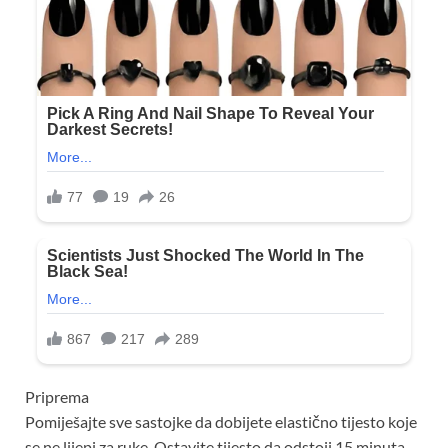
Priprema
Pomiješajte sve sastojke da dobijete elastično tijesto koje
se ne lijepi za ruke. Ostavite tijesto da odstoji 15 minuta