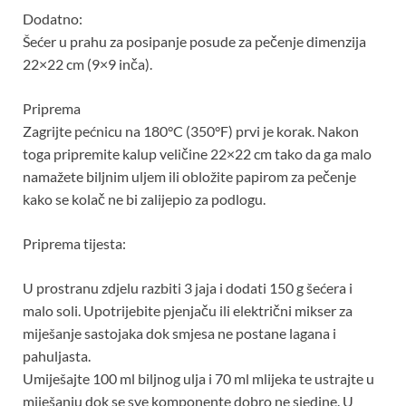
Dodatno:
Šećer u prahu za posipanje posude za pečenje dimenzija
22×22 cm (9×9 inča).
Priprema
Zagrijte pećnicu na 180°C (350°F) prvi je korak. Nakon
toga pripremite kalup veličine 22×22 cm tako da ga malo
namažete biljnim uljem ili obložite papirom za pečenje
kako se kolač ne bi zalijepio za podlogu.
Priprema tijesta:
U prostranu zdjelu razbiti 3 jaja i dodati 150 g šećera i
malo soli. Upotrijebite pjenjaču ili električni mikser za
miješanje sastojaka dok smjesa ne postane lagana i
pahuljasta.
Umiješajte 100 ml biljnog ulja i 70 ml mlijeka te ustrajte u
miješanju dok se sve komponente dobro ne sjedine. U