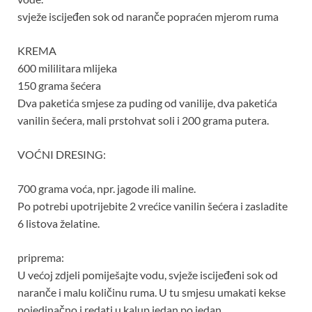
svježe iscijeđen sok od naranče popraćen mjerom ruma
KREMA
600 mililitara mlijeka
150 grama šećera
Dva paketića smjese za puding od vanilije, dva paketića
vanilin šećera, mali prstohvat soli i 200 grama putera.
VOĆNI DRESING:
700 grama voća, npr. jagode ili maline.
Po potrebi upotrijebite 2 vrećice vanilin šećera i zasladite
6 listova želatine.
priprema:
U većoj zdjeli pomiješajte vodu, svježe iscijeđeni sok od
naranče i malu količinu ruma. U tu smjesu umakati kekse
pojedinačno i redati u kalup jedan po jedan.