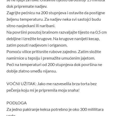
dok pripremate nadjev.
Zagrijte pećnicu na 200 stupnjeva i ostavite da postigne
željenu temperaturu. Za nadjev neka svi sastojci budu
sitno nasjeckani ili naribani.
Na površini posutoj brašnom razvaljajte tijesto na 0,5 cm
debljine i izrežite krugove. Na krugove nanijeti kecap,
zatim posuti nadjevom i origanom.
Pomoću vilice pritisnite rubove zajedno. Zatim složite
namirnice u tepsiju i premažite umućenim jajetom.
Peći na temperaturi od 200 stupnjeva dok površina ne
dobije zlatno smeđu nijansu.
VOĆNI UŽITAK: Jako me razveselila brza torta bez
pečenja koju mi ​​je pripremila moja snaha!
PODLOGA
Za jedno pakiranje keksa potrebno je oko 300 mililitara
vode.