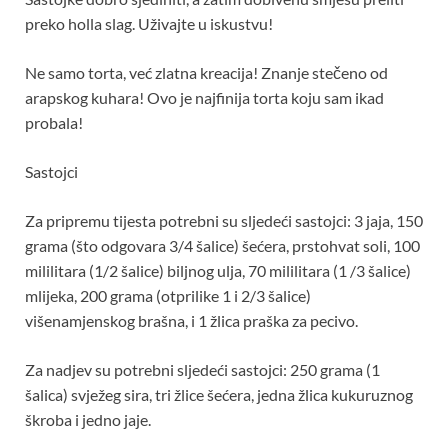
preko holla slag. Uživajte u iskustvu!
Ne samo torta, već zlatna kreacija! Znanje stečeno od
arapskog kuhara! Ovo je najfinija torta koju sam ikad
probala!
Sastojci
Za pripremu tijesta potrebni su sljedeći sastojci: 3 jaja, 150
grama (što odgovara 3/4 šalice) šećera, prstohvat soli, 100
mililitara (1/2 šalice) biljnog ulja, 70 mililitara (1 /3 šalice)
mlijeka, 200 grama (otprilike 1 i 2/3 šalice)
višenamjenskog brašna, i 1 žlica praška za pecivo.
Za nadjev su potrebni sljedeći sastojci: 250 grama (1
šalica) svježeg sira, tri žlice šećera, jedna žlica kukuruznog
škroba i jedno jaje.