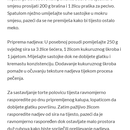
smjesu prosijati 200 g brašna i 1 žlicu praška za pecivo.
Spatulom nježno umiješajte suhe sastojke u mokru
smjesu, pazeći da se ne premiješa kako bi tijesto ostalo
meko.
Priprema nadjeva: U posebnoj posudi pomiješajte 250 g
svježeg sira sa 3 žlice šećera, 1 žlicom kukuruznog škroba i
1 jajetom. Miješajte sastojke dok ne dobijete glatku i
kremastu konzistenciju. Dodavanje kukuruznog škroba
pomaže u očuvanju teksture nadjeva tijekom procesa
pečenja.
Za sastavljanje torte polovicu tijesta ravnomjerno
rasporedite po dnu pripremljenog kalupa, lopaticom da
dobijete glatku površinu. Zatim pažljivo žlicom
rasporedite nadjev od sira na tijesto, pazeći da je
ravnomjerno raspoređen dok ostavljate malo prostora
duž rubova kako biste spriječili prelijevanje nadjeva.