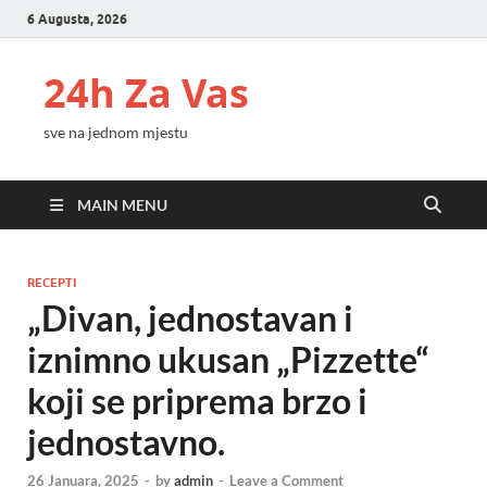
6 Augusta, 2026
24h Za Vas
sve na jednom mjestu
MAIN MENU
RECEPTI
„Divan, jednostavan i
iznimno ukusan „Pizzette“
koji se priprema brzo i
jednostavno.
26 Januara, 2025
-
by
admin
-
Leave a Comment