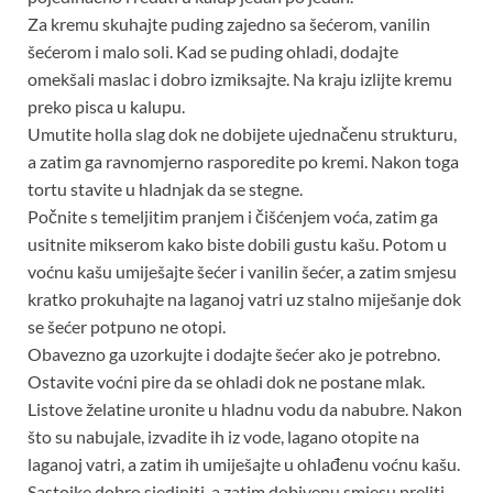
Za kremu skuhajte puding zajedno sa šećerom, vanilin
šećerom i malo soli. Kad se puding ohladi, dodajte
omekšali maslac i dobro izmiksajte. Na kraju izlijte kremu
preko pisca u kalupu.
Umutite holla slag dok ne dobijete ujednačenu strukturu,
a zatim ga ravnomjerno rasporedite po kremi. Nakon toga
tortu stavite u hladnjak da se stegne.
Počnite s temeljitim pranjem i čišćenjem voća, zatim ga
usitnite mikserom kako biste dobili gustu kašu. Potom u
voćnu kašu umiješajte šećer i vanilin šećer, a zatim smjesu
kratko prokuhajte na laganoj vatri uz stalno miješanje dok
se šećer potpuno ne otopi.
Obavezno ga uzorkujte i dodajte šećer ako je potrebno.
Ostavite voćni pire da se ohladi dok ne postane mlak.
Listove želatine uronite u hladnu vodu da nabubre. Nakon
što su nabujale, izvadite ih iz vode, lagano otopite na
laganoj vatri, a zatim ih umiješajte u ohlađenu voćnu kašu.
Sastojke dobro sjediniti, a zatim dobivenu smjesu preliti