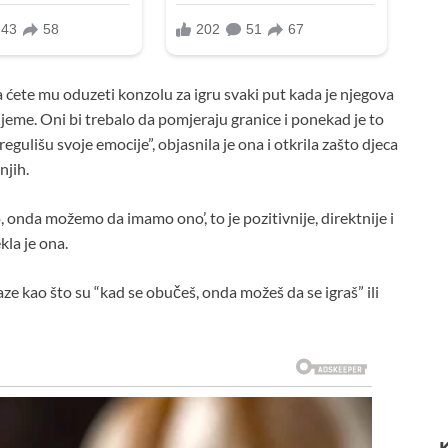
a ćete mu oduzeti konzolu za igru svaki put kada je njegova
jeme. Oni bi trebalo da pomjeraju granice i ponekad je to
gulišu svoje emocije”, objasnila je ona i otkrila zašto djeca
njih.
 onda možemo da imamo ono’, to je pozitivnije, direktnije i
kla je ona.
aze kao što su “kad se obučeš, onda možeš da se igraš” ili