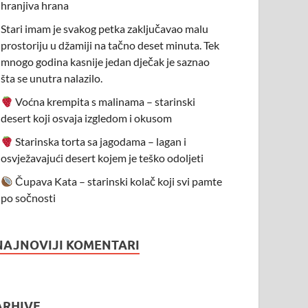
hranjiva hrana
Stari imam je svakog petka zaključavao malu
prostoriju u džamiji na tačno deset minuta. Tek
mnogo godina kasnije jedan dječak je saznao
šta se unutra nalazilo.
Voćna krempita s malinama – starinski
desert koji osvaja izgledom i okusom
Starinska torta sa jagodama – lagan i
osvježavajući desert kojem je teško odoljeti
Čupava Kata – starinski kolač koji svi pamte
po sočnosti
NAJNOVIJI KOMENTARI
ARHIVE