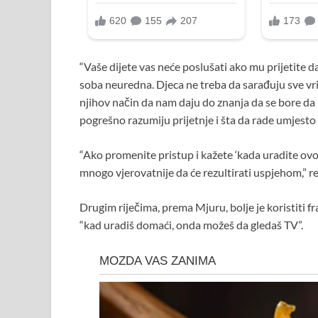
“Vaše dijete vas neće poslušati ako mu prijetite d
soba neuredna. Djeca ne treba da sarađuju sve vri
njihov način da nam daju do znanja da se bore da re
pogrešno razumiju prijetnje i šta da rade umjesto 
“Ako promenite pristup i kažete ‘kada uradite ovo,
mnogo vjerovatnije da će rezultirati uspjehom,” re
Drugim riječima, prema Mjuru, bolje je koristiti fr
“kad uradiš domaći, onda možeš da gledaš TV”.