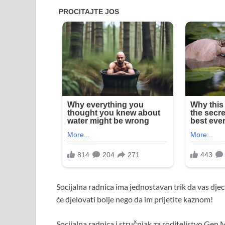
Socijalna radnica ima jednostavan trik da vas djec
će djelovati bolje nego da im prijetite kaznom!
Socijalna radnica i stručnjak za roditeljstvo Gen