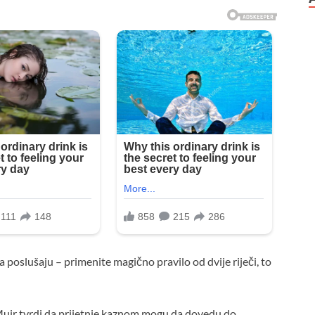
a poslušaju – primenite magično pravilo od dvije riječi, to
 Muir tvrdi da prijetnje kaznom mogu da dovedu do