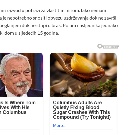
ažim razvod u potrazi za vlastitim mirom. Iako nemam
 je nepotrebno snositi obvezu uzdržavanja dok ne završi
li peglanjem dok ne stupi u brak. Pojam nasljednika jednako
čki dom u sljedećih 15 godina.