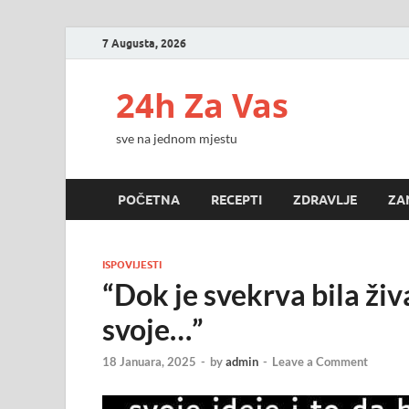
7 Augusta, 2026
24h Za Vas
sve na jednom mjestu
POČETNA
RECEPTI
ZDRAVLJE
ZA
ISPOVIJESTI
“Dok je svekrva bila živ
svoje…”
18 Januara, 2025
-
by
admin
-
Leave a Comment