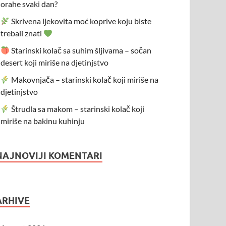
orahe svaki dan?
Skrivena ljekovita moć koprive koju biste
trebali znati
Starinski kolač sa suhim šljivama – sočan
desert koji miriše na djetinjstvo
Makovnjača – starinski kolač koji miriše na
djetinjstvo
Štrudla sa makom – starinski kolač koji
miriše na bakinu kuhinju
NAJNOVIJI KOMENTARI
ARHIVE