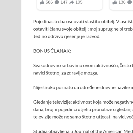
Pojedinac treba osnovati vlastitu obitelj. Vlasni
ostaviti članu svoje obitelji; moj suprug ne bi tre
Jedino održivo rješenje je razvod.
BONUS ČLANAK:
Svakodnevno se bavimo ovom aktivnošću, često be
navici štetnoj za zdravlje mozga.
Nije široko poznato da određene dnevne navike m
Gledanje televizije: aktivnost koja može negativ
dana, brojni pojedinci utjehu pronalaze u gledanju f
televizije može ne samo štetno utjecati na vid, već
Studija objavljena u Journal of the American Medi