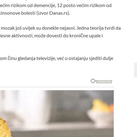
većim rizikom od demencije, 12 posto većim rizikom od
nsonove bolesti (izvor Danas.rs).
 mozak još uvijek su donekle nejasni. Jedna teorija tvrdi da
lesne aktivnosti, može dovesti do kronične upale i
m činu gledanja televizije, već u ostajanju sjediti dulje