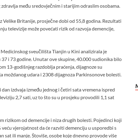
zdravlja među sredovječnim i starijim odraslim osobama.
z Velike Britanije, prosječne dobi od 55,8 godina. Rezultati
nju televizije može povećati rizik od razvoja demencije,
 Medicinskog sveučilišta Tianjin u Kini analizirala je
7 i 73 godine. Unutar ove skupine, 40.000 sudionika bilo
m 13-godišnjeg razdoblja praćenja, dijagnoze su
aja moždanog udara i 2308 dijagnoza Parkinsonove bolesti.
i dan izdvaja između jednog i četiri sata vremena ispred
viziju 2,7 sati, uz to što su u prosjeku provodili 1,1 sat
 rizikom od demencije i niza drugih bolesti. Pojedinci koji
% veću vjerojatnost da će razviti demenciju u usporedbi s
an sat ili manje. Štoviše, osobe koje dnevno provode više