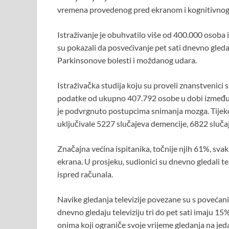
vremena provedenog pred ekranom i kognitivnog 
Istraživanje je obuhvatilo više od 400.000 osoba i
su pokazali da posvećivanje pet sati dnevno gleda
Parkinsonove bolesti i moždanog udara.
Istraživačka studija koju su proveli znanstvenici s
podatke od ukupno 407.792 osobe u dobi između 3
je podvrgnuto postupcima snimanja mozga. Tijeko
uključivale 5227 slučajeva demencije, 6822 sluč
Značajna većina ispitanika, točnije njih 61%, svak
ekrana. U prosjeku, sudionici su dnevno gledali tele
ispred računala.
Navike gledanja televizije povezane su s povećanim
dnevno gledaju televiziju tri do pet sati imaju 15
onima koji ograniče svoje vrijeme gledanja na jed