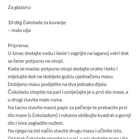
Za glazuru:
10 dkg čokolade za kuvanje
– malo ulja
Priprema:
U lonac dodajte vodu i šećer i zagrijte na laganoj vatri dok
se šećer potpuno ne otopi.
Kada se maslac potpuno otopi dodajte orahe i keks i
miješajte dok ne dobijete gušću ujednačenu masu.
Dobijenu masu podijelite na dva jednaka dijela.
Čokoladu otopite na pari i umiješajte je u prvi dio mase, a
u drugi stavite malo ruma.
Na tacnu stavite masni papir za pečenje te prebacite prvi
dio mase (s čokoladom) i rukama oblikujte kvadrat a gornji
dio i ivice zagladite nožem.
Na njega na isti način stavite drugu masu i učinite isto.
Ostatak čokolade otopite na pari, u nju dodajte malo ulja