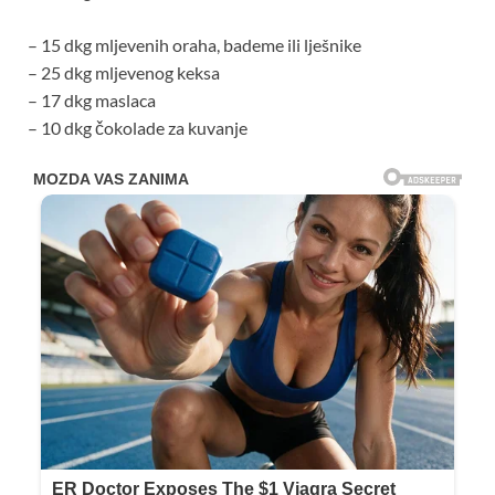
– 15 dkg mljevenih oraha, bademe ili lješnike
– 25 dkg mljevenog keksa
– 17 dkg maslaca
– 10 dkg čokolade za kuvanje