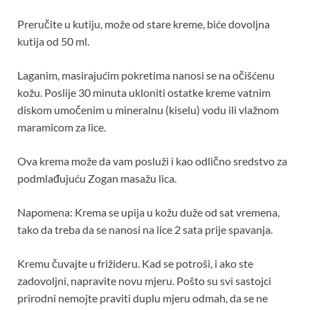
Preručite u kutiju, može od stare kreme, biće dovoljna
kutija od 50 ml.
Laganim, masirajućim pokretima nanosi se na očišćenu
kožu. Poslije 30 minuta ukloniti ostatke kreme vatnim
diskom umočenim u mineralnu (kiselu) vodu ili vlažnom
maramicom za lice.
Ova krema može da vam posluži i kao odlično sredstvo za
podmlađujuću Zogan masažu lica.
Napomena: Krema se upija u kožu duže od sat vremena,
tako da treba da se nanosi na lice 2 sata prije spavanja.
Kremu čuvajte u frižideru. Kad se potroši, i ako ste
zadovoljni, napravite novu mjeru. Pošto su svi sastojci
prirodni nemojte praviti duplu mjeru odmah, da se ne