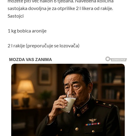
možete piti već nakon 6 tjedana. Navedena količina
sastojaka dovoljna je za otprilike 2 l likera od rakije.
Sastojci
1 kg bobica aronije
2 l rakije (preporučuje se lozovača)