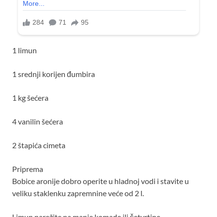
1 limun
1 srednji korijen đumbira
1 kg šećera
4 vanilin šećera
2 štapića cimeta
Priprema
Bobice aronije dobro operite u hladnoj vodi i stavite u
veliku staklenku zapremnine veće od 2 l.
Limun narežite na manje komade ili četvrtine.