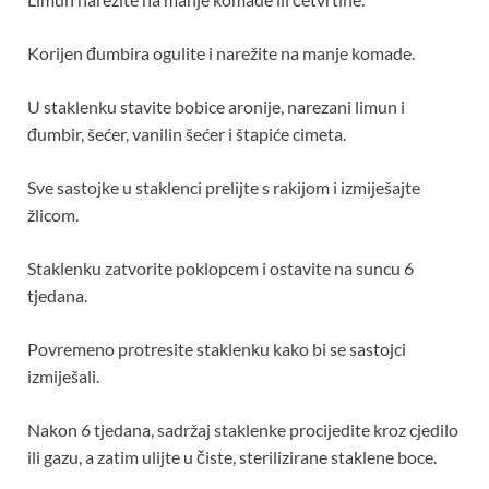
Korijen đumbira ogulite i narežite na manje komade.
U staklenku stavite bobice aronije, narezani limun i
đumbir, šećer, vanilin šećer i štapiće cimeta.
Sve sastojke u staklenci prelijte s rakijom i izmiješajte
žlicom.
Staklenku zatvorite poklopcem i ostavite na suncu 6
tjedana.
Povremeno protresite staklenku kako bi se sastojci
izmiješali.
Nakon 6 tjedana, sadržaj staklenke procijedite kroz cjedilo
ili gazu, a zatim ulijte u čiste, sterilizirane staklene boce.