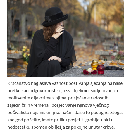
Kršćanstvo naglašava važnost poštivanja sjećanja na naše
pretke kao odgovornost koju svi dijelimo. Sudjelovanje u
molitvenim dijalozima s njima, prisjećanje radosnih
zajedničkih vremena i posjećivanje njihova vječnog
počivališta najsmisleniji su načini da se to postigne. Stoga,
kad god poželite, imate priliku posjetiti groblje, čak i u
nedostatku spomen obilježja za pokojne unutar crkve.