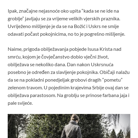
Ipak, značajne nejasnoće oko upita “kada se ne ide na
groblje” javljaju se za vrijeme velikih vjerskih praznika.
Uvriježeno mišljenje je da se na Božić i Uskrs ne smije
odavati počast pokojnicima, no to je pogrešno mišljenje.
Naime, prigoda obilježavanja pobjede Isusa Krista nad
smrću, kojom je čovječanstvo dobio vječni život,
obilježava se nekoliko dana. Dan nakon Uskrsnuća
posebno je određen za slavljenje pokojnika. Običaji nalažu
da se na pokladni ponedjeljak grobovi dragih “pometu”
zelenom travom. U pojedinim krajevima Srbije ovaj dan se
obilježava parastosom. Na groblju se prinose farbana jaja i
pale svijeće.