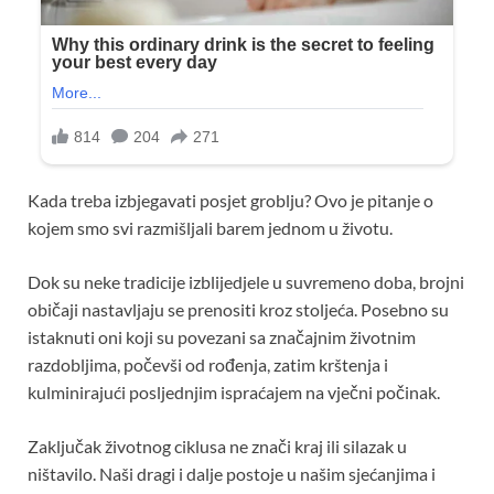
Kada treba izbjegavati posjet groblju? Ovo je pitanje o
kojem smo svi razmišljali barem jednom u životu.
Dok su neke tradicije izblijedjele u suvremeno doba, brojni
običaji nastavljaju se prenositi kroz stoljeća. Posebno su
istaknuti oni koji su povezani sa značajnim životnim
razdobljima, počevši od rođenja, zatim krštenja i
kulminirajući posljednjim ispraćajem na vječni počinak.
Zaključak životnog ciklusa ne znači kraj ili silazak u
ništavilo. Naši dragi i dalje postoje u našim sjećanjima i