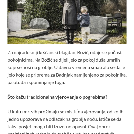
Za najradosniji kršćanski blagdan, Božić, odaje se počast
pokojnicima. Na Božić se dijeli jelo za pokoj duša umrlih
koje se nosi na groblje. U davna vremena smatralo se da je
jelo koje se priprema za Badnjak namijenjeno za pokojnika,
pa otuda i spominjanje toga.
Što kažu tradicionalna vjerovanja o pogrebima?
U kultu mrtvih prožimaju se mistična vjerovanja, od kojih
jedno upozorava na odlazak na groblja noću. Ističe se da
takvi posjeti mogu biti izuzetno opasni. Ovaj oprez
proizlazi iz shvaćanja da groblje služi kao grad mrtvih,