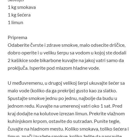
1 kg smokava
1 kg šećera
1 limun
Priprema
Odaberite čvrste i zdrave smokve, malo odsecite drščice,
dobro operite i u veliku šerpu sa vodom u kojoj ste dodali
2 kašikice sode bikarbone kuvajte na jakoj vatri samo da
proključa. Isperite pod mlazom hladne vode.
U međuvremenu, u drugoj velikoj šerpi ukuvajte šećer sa
malo vode (koliko da ga prekrije) gusto kao za slatko.
Spustajte smokve jednu po jednu, najbolje da budu u
jednom redu. Kuvajte na umerenoj vatri oko 1 sat. Pred
kraj dodajte na kolutove izrezan limun. Prekrite vlažnom
kuhinjskom krpom, ostavite do sutradan. Punite tegle,
čuvajte na hladnom mestu. Koliko smokava, toliko šećera i
limun, znači izvažete smokve, koliko želite da napravite,