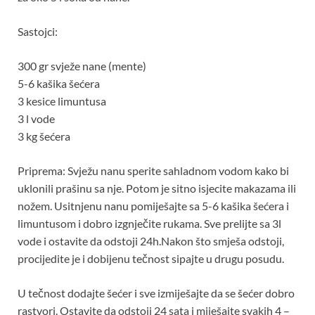
Sastojci:
300 gr svježe nane (mente)
5-6 kašika šećera
3 kesice limuntusa
3 l vode
3 kg šećera
Priprema: Svježu nanu sperite sahladnom vodom kako bi
uklonili prašinu sa nje. Potom je sitno isjecite makazama ili
nožem. Usitnjenu nanu pomiješajte sa 5-6 kašika šećera i
limuntusom i dobro izgnječite rukama. Sve prelijte sa 3l
vode i ostavite da odstoji 24h.Nakon što smješa odstoji,
procijedite je i dobijenu tečnost sipajte u drugu posudu.
U tečnost dodajte šećer i sve izmiješajte da se šećer dobro
rastvori. Ostavite da odstoji 24 sata i miješajte svakih 4 –