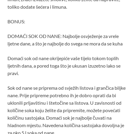
toliko dodate šećera i limuna.
BONUS:
DOMAĆI SOK OD NANE: Najbolje osvježenje za vrele
ljetne dane, a što je najbolje do svega ne mora da se kuha
Domaći sok od nane okrijepiće vaše tijelo tokom toplih
ljetnih dana, a pored toga što je ukusan izuzetno lako se
pravi.
Sok od nane se priprema od svježih listova i grančica biljke
nane. Prije pripreme potrebno ih je dobro oprati da bi
uklonili prljavštinu i štetočine sa listova. U zavisnosti od
količine soka koju želite da pripremite, možete povećati
količinu sastojaka. Domaći sok je najbolje čuvati na
hladnom mjestu. Navedena količina sastojaka dovoljna je
za oko 5 l soka od nane.