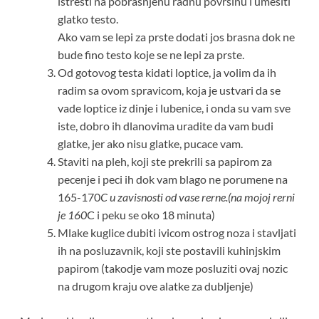
istresti na pobrasnjenu radnu povrsinu i umesiti
glatko testo.
Ako vam se lepi za prste dodati jos brasna dok ne
bude fino testo koje se ne lepi za prste.
Od gotovog testa kidati loptice, ja volim da ih
radim sa ovom spravicom, koja je ustvari da se
vade loptice iz dinje i lubenice, i onda su vam sve
iste, dobro ih dlanovima uradite da vam budi
glatke, jer ako nisu glatke, pucace vam.
Staviti na pleh, koji ste prekrili sa papirom za
pecenje i peci ih dok vam blago ne porumene na
165-170
C u zavisnosti od vase rerne.(na mojoj rerni
je 160
C i peku se oko 18 minuta)
Mlake kuglice dubiti ivicom ostrog noza i stavljati
ih na posluzavnik, koji ste postavili kuhinjskim
papirom (takodje vam moze posluziti ovaj nozic
na drugom kraju ove alatke za dubljenje)