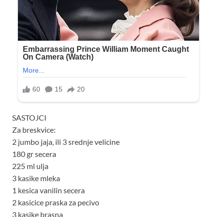
SASTOJCI
Za breskvice:
2 jumbo jaja, ili 3 srednje velicine
180 gr secera
225 ml ulja
3 kasike mleka
1 kesica vanilin secera
2 kasicice praska za pecivo
3 kasike brasna