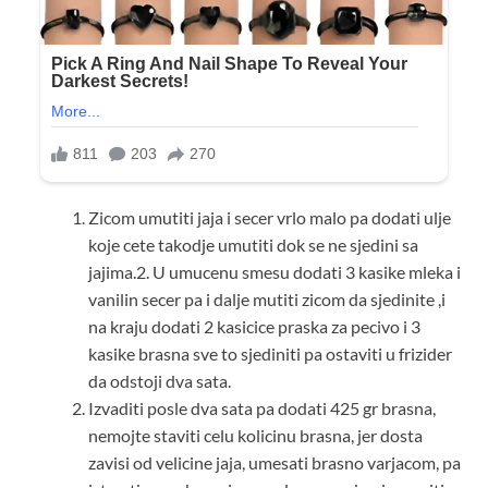
Zicom umutiti jaja i secer vrlo malo pa dodati ulje
koje cete takodje umutiti dok se ne sjedini sa
jajima.2. U umucenu smesu dodati 3 kasike mleka i
vanilin secer pa i dalje mutiti zicom da sjedinite ,i
na kraju dodati 2 kasicice praska za pecivo i 3
kasike brasna sve to sjediniti pa ostaviti u frizider
da odstoji dva sata.
Izvaditi posle dva sata pa dodati 425 gr brasna,
nemojte staviti celu kolicinu brasna, jer dosta
zavisi od velicine jaja, umesati brasno varjacom, pa