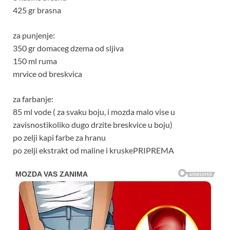
425 gr brasna
za punjenje:
350 gr domaceg dzema od sljiva
150 ml ruma
mrvice od breskvica
za farbanje:
85 ml vode ( za svaku boju, i mozda malo vise u
zavisnostikoliko dugo drzite breskvice u boju)
po zelji kapi farbe za hranu
po zelji ekstrakt od maline i kruskePRIPREMA