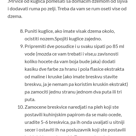
.Mrvice od kuglica pomesati sa domacim dzemom od sljiva
i dodavati ruma po zelji. Treba da vam se rum oseti vise od
dzema.
Puniti kuglice, ako imate visak dzema okolo,
ocistiti nozem.Spojiti kuglice zajedno.
Pripremiti dve posudice i u svaku sipati po 85 ml
vode (mozda ce vam trebati i vise,u zavisnosti
koliko hocete da vam boja bude jaka) dodati
kasiku dve farbe za hranu i pola flasice ekstrakta
od maline i kruske (ako imate breskvu stavite
breskvu, ja je nemam pa koristim kruskin ekstrakt)
pa zamociti jednu stranu jednom dva puta ili tri
puta.
Zamocene breskvice naredjati na pleh koji ste
postavili kuhinjskim papirom da se malo ocede,
uradite 5-6 breskvica, pa ih onda uvaljati u sitniji
secer i ostaviti ih na posluzavnik koji ste postavili