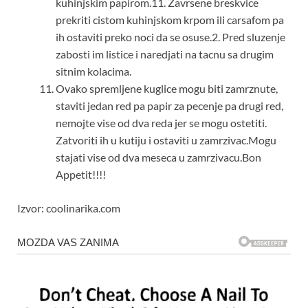
kuhinjskim papirom.11. Zavrsene breskvice
prekriti cistom kuhinjskom krpom ili carsafom pa
ih ostaviti preko noci da se osuse.2. Pred sluzenje
zabosti im listice i naredjati na tacnu sa drugim
sitnim kolacima.
Ovako spremljene kuglice mogu biti zamrznute,
staviti jedan red pa papir za pecenje pa drugi red,
nemojte vise od dva reda jer se mogu ostetiti.
Zatvoriti ih u kutiju i ostaviti u zamrzivac.Mogu
stajati vise od dva meseca u zamrzivacu.Bon
Appetit!!!!
Izvor: coolinarika.com