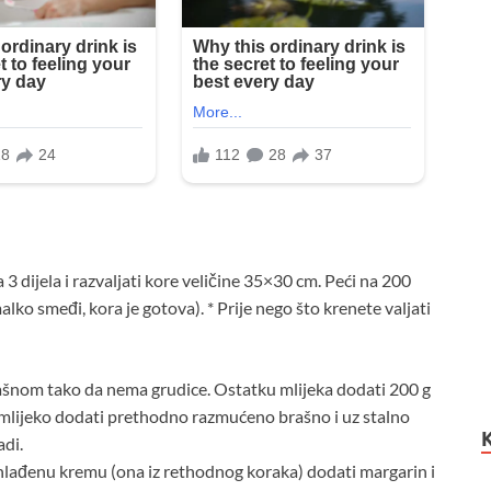
a 3 dijela i razvaljati kore veličine 35×30 cm. Peći na 200
ko smeđi, kora je gotova). * Prije nego što krenete valjati
rašnom tako da nema grudice. Ostatku mlijeka dodati 200 g
će mlijeko dodati prethodno razmućeno brašno i uz stalno
adi.
ohlađenu kremu (ona iz rethodnog koraka) dodati margarin i