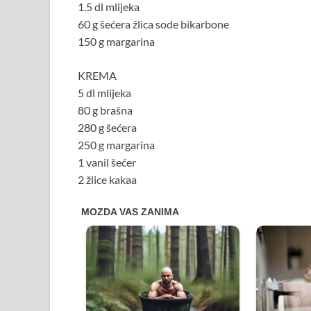
1.5 dl mlijeka
60 g šećera žlica sode bikarbone
150 g margarina
KREMA
5 dl mlijeka
80 g brašna
280 g šećera
250 g margarina
1 vanil šećer
2 žlice kakaa