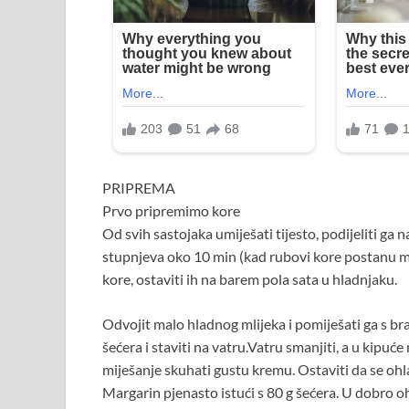
PRIPREMA
Prvo pripremimo kore
Od svih sastojaka umiješati tijesto, podijeliti ga n
stupnjeva oko 10 min (kad rubovi kore postanu mal
kore, ostaviti ih na barem pola sata u hladnjaku.
Odvojit malo hladnog mlijeka i pomiješati ga s b
šećera i staviti na vatru.Vatru smanjiti, a u kipu
miješanje skuhati gustu kremu. Ostaviti da se ohl
Margarin pjenasto istući s 80 g šećera. U dobro 