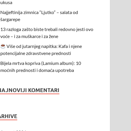
ukusa
Najjeftinija zimnica “Ljutko” – salata od
šargarepe
13 razloga zašto biste trebali redovno jesti ovo
voće – i za muškarce i za žene
Više od jutarnjeg napitka: Kafa i njene
potencijalne zdravstvene prednosti
Bijela mrtva kopriva (Lamium album): 10
moćnih prednosti i domaća upotreba
NAJNOVIJI KOMENTARI
ARHIVE