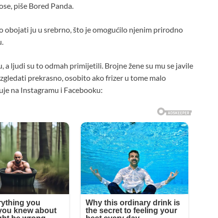
kose, piše Bored Panda.
čio obojati ju u srebrno, što je omogućilo njenim prirodno
u.
 a ljudi su to odmah primijetili. Brojne žene su mu se javile
izgledati prekrasno, osobito ako frizer u tome malo
uje na Instagramu i Facebooku: