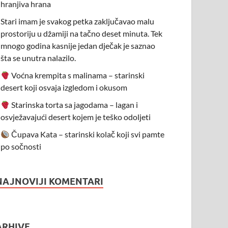
hranjiva hrana
Stari imam je svakog petka zaključavao malu
prostoriju u džamiji na tačno deset minuta. Tek
mnogo godina kasnije jedan dječak je saznao
šta se unutra nalazilo.
Voćna krempita s malinama – starinski
desert koji osvaja izgledom i okusom
Starinska torta sa jagodama – lagan i
osvježavajući desert kojem je teško odoljeti
Čupava Kata – starinski kolač koji svi pamte
po sočnosti
NAJNOVIJI KOMENTARI
ARHIVE