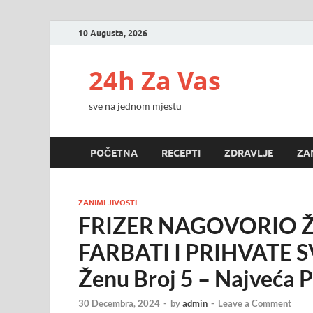
10 Augusta, 2026
24h Za Vas
sve na jednom mjestu
POČETNA
RECEPTI
ZDRAVLJE
ZA
ZANIMLJIVOSTI
FRIZER NAGOVORIO Ž
FARBATI I PRIHVATE SV
Ženu Broj 5 – Najveća
30 Decembra, 2024
-
by
admin
-
Leave a Comment