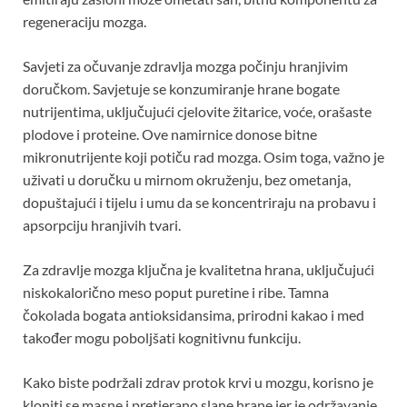
regeneraciju mozga.
Savjeti za očuvanje zdravlja mozga počinju hranjivim
doručkom. Savjetuje se konzumiranje hrane bogate
nutrijentima, uključujući cjelovite žitarice, voće, orašaste
plodove i proteine. Ove namirnice donose bitne
mikronutrijente koji potiču rad mozga. Osim toga, važno je
uživati ​​u doručku u mirnom okruženju, bez ometanja,
dopuštajući i tijelu i umu da se koncentriraju na probavu i
apsorpciju hranjivih tvari.
Za zdravlje mozga ključna je kvalitetna hrana, uključujući
niskokalorično meso poput puretine i ribe. Tamna
čokolada bogata antioksidansima, prirodni kakao i med
također mogu poboljšati kognitivnu funkciju.
Kako biste podržali zdrav protok krvi u mozgu, korisno je
kloniti se masne i pretjerano slane hrane jer je održavanje