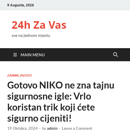
9 Augusta, 2026
24h Za Vas
sve na jednom mjestu
MAIN MENU
ZANIMLJIVOSTI
Gotovo NIKO ne zna tajnu
sigurnosne igle: Vrlo
koristan trik koji ćete
sigurno cijeniti!
19 Oktobra, 2024
-
by
admin
-
Leave a Comment