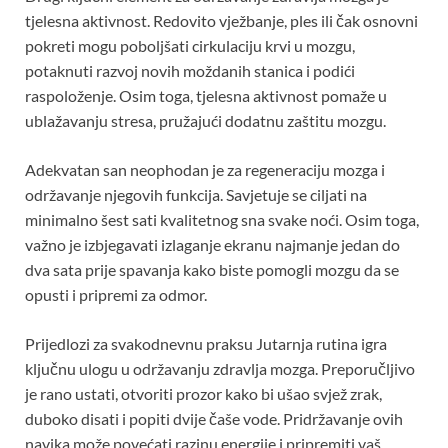
tjelesna aktivnost. Redovito vježbanje, ples ili čak osnovni
pokreti mogu poboljšati cirkulaciju krvi u mozgu,
potaknuti razvoj novih moždanih stanica i podići
raspoloženje. Osim toga, tjelesna aktivnost pomaže u
ublažavanju stresa, pružajući dodatnu zaštitu mozgu.
Adekvatan san neophodan je za regeneraciju mozga i
održavanje njegovih funkcija. Savjetuje se ciljati na
minimalno šest sati kvalitetnog sna svake noći. Osim toga,
važno je izbjegavati izlaganje ekranu najmanje jedan do
dva sata prije spavanja kako biste pomogli mozgu da se
opusti i pripremi za odmor.
Prijedlozi za svakodnevnu praksu Jutarnja rutina igra
ključnu ulogu u održavanju zdravlja mozga. Preporučljivo
je rano ustati, otvoriti prozor kako bi ušao svjež zrak,
duboko disati i popiti dvije čaše vode. Pridržavanje ovih
navika može povećati razinu energije i pripremiti vaš