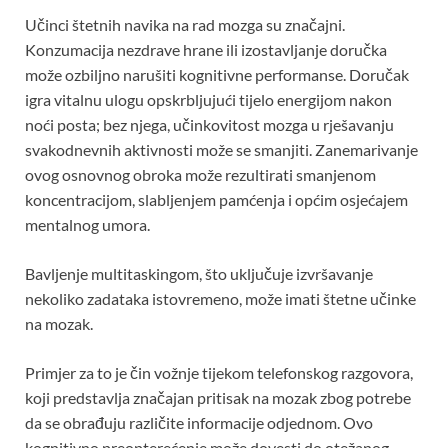
Učinci štetnih navika na rad mozga su značajni.
Konzumacija nezdrave hrane ili izostavljanje doručka
može ozbiljno narušiti kognitivne performanse. Doručak
igra vitalnu ulogu opskrbljujući tijelo energijom nakon
noći posta; bez njega, učinkovitost mozga u rješavanju
svakodnevnih aktivnosti može se smanjiti. Zanemarivanje
ovog osnovnog obroka može rezultirati smanjenom
koncentracijom, slabljenjem pamćenja i općim osjećajem
mentalnog umora.
Bavljenje multitaskingom, što uključuje izvršavanje
nekoliko zadataka istovremeno, može imati štetne učinke
na mozak.
Primjer za to je čin vožnje tijekom telefonskog razgovora,
koji predstavlja značajan pritisak na mozak zbog potrebe
da se obrađuju različite informacije odjednom. Ovo
kognitivno preopterećenje može dovesti do otežanog