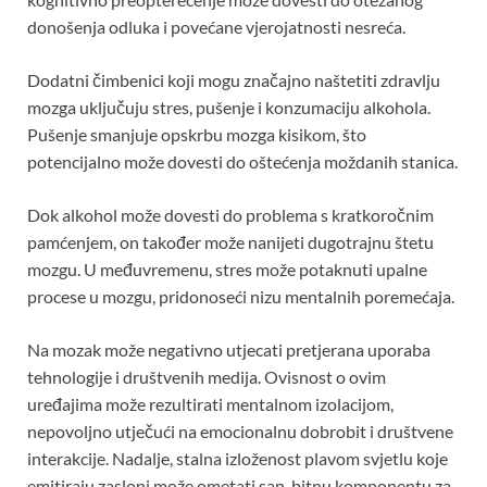
donošenja odluka i povećane vjerojatnosti nesreća.
Dodatni čimbenici koji mogu značajno naštetiti zdravlju
mozga uključuju stres, pušenje i konzumaciju alkohola.
Pušenje smanjuje opskrbu mozga kisikom, što
potencijalno može dovesti do oštećenja moždanih stanica.
Dok alkohol može dovesti do problema s kratkoročnim
pamćenjem, on također može nanijeti dugotrajnu štetu
mozgu. U međuvremenu, stres može potaknuti upalne
procese u mozgu, pridonoseći nizu mentalnih poremećaja.
Na mozak može negativno utjecati pretjerana uporaba
tehnologije i društvenih medija. Ovisnost o ovim
uređajima može rezultirati mentalnom izolacijom,
nepovoljno utječući na emocionalnu dobrobit i društvene
interakcije. Nadalje, stalna izloženost plavom svjetlu koje
emitiraju zasloni može ometati san, bitnu komponentu za