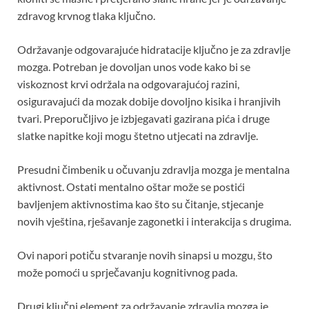
zdravog krvnog tlaka ključno.
Održavanje odgovarajuće hidratacije ključno je za zdravlje
mozga. Potreban je dovoljan unos vode kako bi se
viskoznost krvi održala na odgovarajućoj razini,
osiguravajući da mozak dobije dovoljno kisika i hranjivih
tvari. Preporučljivo je izbjegavati gazirana pića i druge
slatke napitke koji mogu štetno utjecati na zdravlje.
Presudni čimbenik u očuvanju zdravlja mozga je mentalna
aktivnost. Ostati mentalno oštar može se postići
bavljenjem aktivnostima kao što su čitanje, stjecanje
novih vještina, rješavanje zagonetki i interakcija s drugima.
Ovi napori potiču stvaranje novih sinapsi u mozgu, što
može pomoći u sprječavanju kognitivnog pada.
Drugi ključni element za održavanje zdravlja mozga je