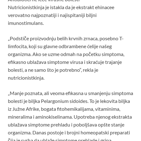
Nutricionistkinja je istakla da je ekstrakt ehinacee
verovatno najpoznatiji i najispitaniji biljni
imunostimulans.
„Podstiče proizvodnju belih krvnih zrnaca, posebno T-
limfocita, koji su glavne odbrambene ćelije našeg
organizma. Ako se uzme odmah na početku simptoma,
efikasno ublažava simptome virusa i skraćuje trajanje
bolesti, a ne samo što je potrebno“, rekla je
nutricionistkinja.
„Manje poznata, ali veoma efikasna u smanjenju simptoma
bolesti je biljka Pelargonium sidoides. To je lekovita biljka
iz Južne Afrike, bogata fitohemikalijama, vitaminima,
mineralima i aminokiselinama. Upotreba njenog ekstrakta
ublažava simptome prehladu i poboljšava opšte stanje
organizma. Danas postoje i brojni homeopatski preparati
čija je svrha da ublaže simptome prehlade i gripa