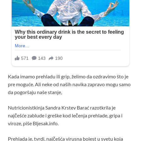
Kada imamo prehladu ili grip, želimo da ozdravimo što je
pre moguće. Ali neke od naših navika zapravo mogu samo
da pogoršaju naše stanje,
Nutricionistkinja Sandra Krstev Barać razotkrila je
najčešće zablude i greške kod lečenja prehlade, gripa i
viroze, piše Bljesak.info.
Prehlada je, tvrdi, najčešća virusna bolest u svetu koja