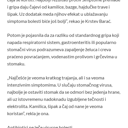
i gripa daju čajevi od kamilice, bazge, hajdučke trave i
šipak. Uz dodatak meda njihov efekat u ublažavanju
simptoma bolesti biće još bolji“, rekao je Krstev Barać.
Potom je pojasnila da za razliku od standardnog gripa koji
napada respiratorni sistem, gastroenteritis ili popularno
stomačni virus podrazumeva zapaljenje želuca i creva
praćeno povraćanjem, vodenastim prolivom i grčevima u
stomaku.
„Najčešće je veoma kratkog trajanja, ali i sa veoma
intenzivnim simptomima. U slučaju stomačnog virusa,
najbolje je ostaviti stomak da se odmori bez jedenja hrane,
ali uz istovremenu nadoknadu izgubljene tečnosti i
elektrolita. Kamilica, šipak a čaj od nane je veoma
koristan“, rekla je ona.
Antibiotici ne leče virusne bolesti