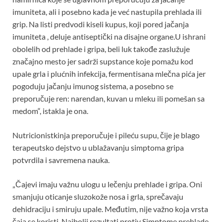
imuniteta, ali i posebno kada je već nastupila prehlada ili
grip. Na listi predvodi kiseli kupus, koji pored jačanja
imuniteta , deluje antiseptički na disajne organe.U ishrani
obolelih od prehlade i gripa, beli luk takođe zaslužuje
značajno mesto jer sadrži supstance koje pomažu kod
upale grla i plućnih infekcija, fermentisana mlečna pića jer
pogoduju jačanju imunog sistema, a posebno se
preporučuje ren: narendan, kuvan u mleku ili pomešan sa
medom“, istakla je ona.
Nutricionistkinja preporučuje i pileću supu, čije je blago
terapeutsko dejstvo u ublažavanju simptoma gripa
potvrdila i savremena nauka.
„Čajevi imaju važnu ulogu u lečenju prehlade i gripa. Oni
smanjuju oticanje sluzokože nosa i grla, sprečavaju
dehidraciju i smiruju upale. Međutim, nije važno koja vrsta
čaja se koristi. Najbolji rezultati protiv Simptome prehlade