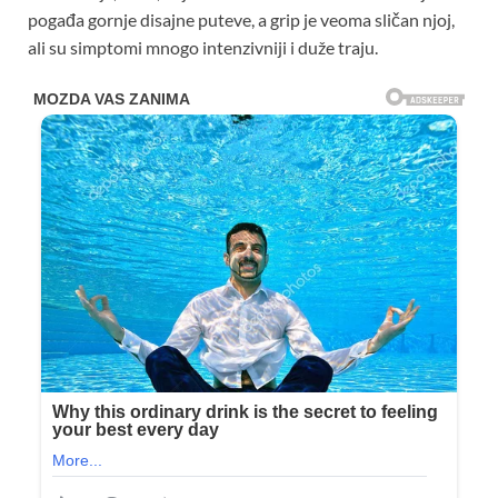
pogađa gornje disajne puteve, a grip je veoma sličan njoj,
ali su simptomi mnogo intenzivniji i duže traju.