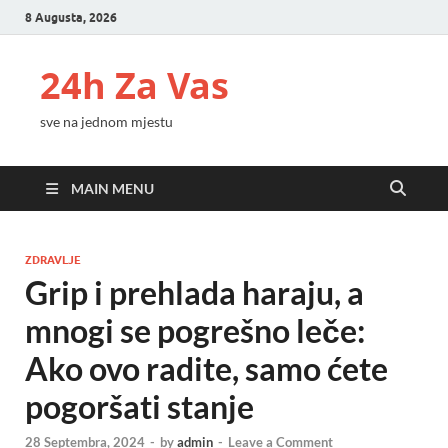
8 Augusta, 2026
24h Za Vas
sve na jednom mjestu
MAIN MENU
ZDRAVLJE
Grip i prehlada haraju, a
mnogi se pogrešno leče:
Ako ovo radite, samo ćete
pogoršati stanje
28 Septembra, 2024
-
by
admin
-
Leave a Comment