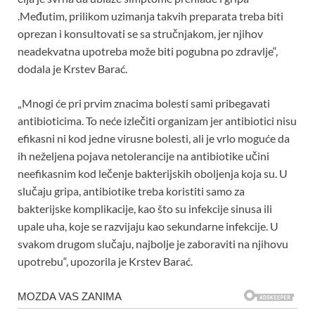
.Međutim, prilikom uzimanja takvih preparata treba biti
oprezan i konsultovati se sa stručnjakom, jer njihov
neadekvatna upotreba može biti pogubna po zdravlje“,
dodala je Krstev Barać.
„Mnogi će pri prvim znacima bolesti sami pribegavati
antibioticima. To neće izlečiti organizam jer antibiotici nisu
efikasni ni kod jedne virusne bolesti, ali je vrlo moguće da
ih neželjena pojava netolerancije na antibiotike učini
neefikasnim kod lečenje bakterijskih oboljenja koja su. U
slučaju gripa, antibiotike treba koristiti samo za
bakterijske komplikacije, kao što su infekcije sinusa ili
upale uha, koje se razvijaju kao sekundarne infekcije. U
svakom drugom slučaju, najbolje je zaboraviti na njihovu
upotrebu“, upozorila je Krstev Barać.