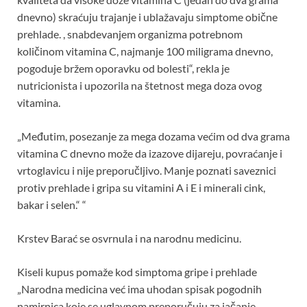
dnevno) skraćuju trajanje i ublažavaju simptome obične
prehlade. , snabdevanjem organizma potrebnom
količinom vitamina C, najmanje 100 miligrama dnevno,
pogoduje bržem oporavku od bolesti“, rekla je
nutricionista i upozorila na štetnost mega doza ovog
vitamina.
„Međutim, posezanje za mega dozama većim od dva grama
vitamina C dnevno može da izazove dijareju, povraćanje i
vrtoglavicu i nije preporučljivo. Manje poznati saveznici
protiv prehlade i gripa su vitamini A i E i minerali cink,
bakar i selen.“ “
Krstev Barać se osvrnula i na narodnu medicinu.
Kiseli kupus pomaže kod simptoma gripe i prehlade
„Narodna medicina već ima uhodan spisak pogodnih
namirnica koje se uglavnom preporučuju za jačanje