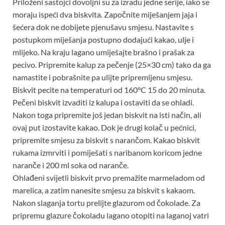
Priloženi sastojci dovoljni su za izradu jedne serije, iako se
moraju ispeći dva biskvita. Započnite miješanjem jaja i
šećera dok ne dobijete pjenušavu smjesu. Nastavite s
postupkom miješanja postupno dodajući kakao, ulje i
mlijeko. Na kraju lagano umiješajte brašno i prašak za
pecivo. Pripremite kalup za pečenje (25×30 cm) tako da ga
namastite i pobrašnite pa ulijte pripremljenu smjesu.
Biskvit pecite na temperaturi od 160°C 15 do 20 minuta.
Pečeni biskvit izvaditi iz kalupa i ostaviti da se ohladi.
Nakon toga pripremite još jedan biskvit na isti način, ali
ovaj put izostavite kakao. Dok je drugi kolač u pećnici,
pripremite smjesu za biskvit s narančom. Kakao biskvit
rukama izmrviti i pomiješati s naribanom koricom jedne
naranče i 200 ml soka od naranče.
Ohlađeni svijetli biskvit prvo premažite marmeladom od
marelica, a zatim nanesite smjesu za biskvit s kakaom.
Nakon slaganja tortu prelijte glazurom od čokolade. Za
pripremu glazure čokoladu lagano otopiti na laganoj vatri