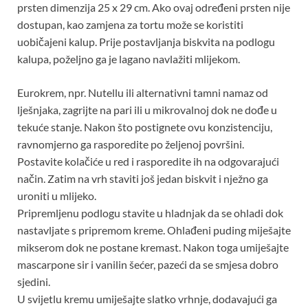
prsten dimenzija 25 x 29 cm. Ako ovaj određeni prsten nije
dostupan, kao zamjena za tortu može se koristiti
uobičajeni kalup. Prije postavljanja biskvita na podlogu
kalupa, poželjno ga je lagano navlažiti mlijekom.
Eurokrem, npr. Nutellu ili alternativni tamni namaz od
lješnjaka, zagrijte na pari ili u mikrovalnoj dok ne dođe u
tekuće stanje. Nakon što postignete ovu konzistenciju,
ravnomjerno ga rasporedite po željenoj površini.
Postavite kolačiće u red i rasporedite ih na odgovarajući
način. Zatim na vrh staviti još jedan biskvit i nježno ga
uroniti u mlijeko.
Pripremljenu podlogu stavite u hladnjak da se ohladi dok
nastavljate s pripremom kreme. Ohlađeni puding miješajte
mikserom dok ne postane kremast. Nakon toga umiješajte
mascarpone sir i vanilin šećer, pazeći da se smjesa dobro
sjedini.
U svijetlu kremu umiješajte slatko vrhnje, dodavajući ga