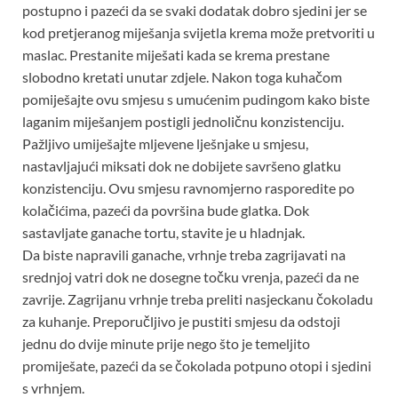
postupno i pazeći da se svaki dodatak dobro sjedini jer se
kod pretjeranog miješanja svijetla krema može pretvoriti u
maslac. Prestanite miješati kada se krema prestane
slobodno kretati unutar zdjele. Nakon toga kuhačom
pomiješajte ovu smjesu s umućenim pudingom kako biste
laganim miješanjem postigli jednoličnu konzistenciju.
Pažljivo umiješajte mljevene lješnjake u smjesu,
nastavljajući miksati dok ne dobijete savršeno glatku
konzistenciju. Ovu smjesu ravnomjerno rasporedite po
kolačićima, pazeći da površina bude glatka. Dok
sastavljate ganache tortu, stavite je u hladnjak.
Da biste napravili ganache, vrhnje treba zagrijavati na
srednjoj vatri dok ne dosegne točku vrenja, pazeći da ne
zavrije. Zagrijanu vrhnje treba preliti nasjeckanu čokoladu
za kuhanje. Preporučljivo je pustiti smjesu da odstoji
jednu do dvije minute prije nego što je temeljito
promiješate, pazeći da se čokolada potpuno otopi i sjedini
s vrhnjem.