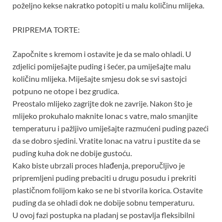
poželjno kekse nakratko potopiti u malu količinu mlijeka.
PRIPREMA TORTE:
Započnite s kremom i ostavite je da se malo ohladi. U
zdjelici pomiješajte puding i šećer, pa umiješajte malu
količinu mlijeka. Miješajte smjesu dok se svi sastojci
potpuno ne otope i bez grudica.
Preostalo mlijeko zagrijte dok ne zavrije. Nakon što je
mlijeko prokuhalo maknite lonac s vatre, malo smanjite
temperaturu i pažljivo umiješajte razmućeni puding pazeći
da se dobro sjedini. Vratite lonac na vatru i pustite da se
puding kuha dok ne dobije gustoću.
Kako biste ubrzali proces hlađenja, preporučljivo je
pripremljeni puding prebaciti u drugu posudu i prekriti
plastičnom folijom kako se ne bi stvorila korica. Ostavite
puding da se ohladi dok ne dobije sobnu temperaturu.
U ovoj fazi postupka na pladanj se postavlja fleksibilni