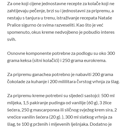
Za one koji cijene jednostavne recepte za kolače koji ne
zahtijevaju pečenje, brzi su i jednostavni za pripremu, a
nestaju s tanjura u trenu, istraživanje recepata Nataše
Pralice sigurno će svima razveseliti. Kao što je već
spomenuto, okus kreme nedvojbeno je pobudio interes
svih.
Osnovne komponente potrebne za podlogu su oko 300
grama keksa (sitni kolačići) i 250 grama eurokrema.
Za pripremu ganachea potrebno je nabaviti 200 grama
čokolade za kuhanje i 200 mililitara čvrstog vrhnja za šlag.
Za pripremu kreme potrebni su sljedeći sastojci: 500 ml
mlijeka, 1,5 pakiranje pudinga od vanilije (60 g), 3 žlice
šećera, 250 g mascarponea ili sličnog svježeg krem ​​sira, 2
vrećice vanilin šećera (20 g). ), 300 ml slatkog vrhnja za
šlag, te 100 g prženih i mljevenih lješnjaka. Dodatno je