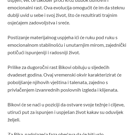
emocionalni rast. Ova evolucija omogućit će im da steknu
dublji uvid u sebe i svoj život, što će rezultirati trajnim
osjećajem zadovoljstva i sreće.
Postizanje materijalnog uspjeha ići će ruku pod ruku s
emocionalnom stabilnošću i unutarnjim mirom, zajednički
potičući ispunjeniji i radosniji život.
Prilike za dugoročni rast Bikovi obiluju u sljedećih
dvadeset godina. Ovaj vremenski okvir karakterizirat će
poboljšanje njihovih vještina i talenata, zajedno s
privlačenjem izvanrednih poslovnih izgleda i klijenata.
Bikovi će se naći u poziciji da ostvare svoje težnje i ciljeve,
utirući put za ispunjen i uspješan život kakav su oduvijek
željeli.
Za Bika, nadolazeća faza obećava da će biti vrlo