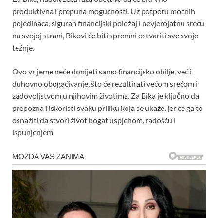
produktivna i prepuna mogućnosti. Uz potporu moćnih
pojedinaca, siguran financijski položaj i nevjerojatnu sreću
na svojoj strani, Bikovi će biti spremni ostvariti sve svoje
težnje.
Ovo vrijeme neće donijeti samo financijsko obilje, već i
duhovno obogaćivanje, što će rezultirati većom srećom i
zadovoljstvom u njihovim životima. Za Bika je ključno da
prepozna i iskoristi svaku priliku koja se ukaže, jer će ga to
osnažiti da stvori život bogat uspjehom, radošću i
ispunjenjem.