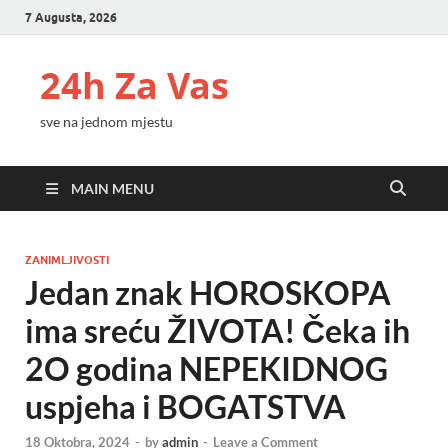
7 Augusta, 2026
24h Za Vas
sve na jednom mjestu
MAIN MENU
ZANIMLJIVOSTI
Jedan znak HOROSKOPA
ima sreću ŽIVOTA! Čeka ih
2O godina NEPEKIDNOG
uspjeha i BOGATSTVA
18 Oktobra, 2024
-
by
admin
-
Leave a Comment