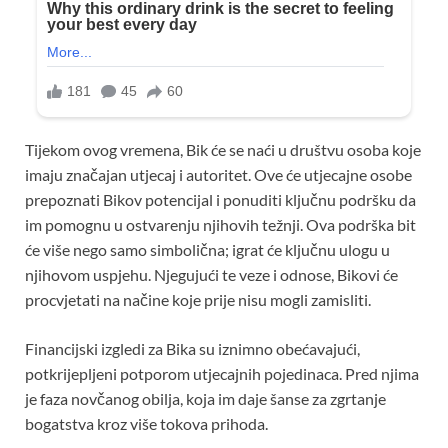
Tijekom ovog vremena, Bik će se naći u društvu osoba koje
imaju značajan utjecaj i autoritet. Ove će utjecajne osobe
prepoznati Bikov potencijal i ponuditi ključnu podršku da
im pomognu u ostvarenju njihovih težnji. Ova podrška bit
će više nego samo simbolična; igrat će ključnu ulogu u
njihovom uspjehu. Njegujući te veze i odnose, Bikovi će
procvjetati na načine koje prije nisu mogli zamisliti.
Financijski izgledi za Bika su iznimno obećavajući,
potkrijepljeni potporom utjecajnih pojedinaca. Pred njima
je faza novčanog obilja, koja im daje šanse za zgrtanje
bogatstva kroz više tokova prihoda.