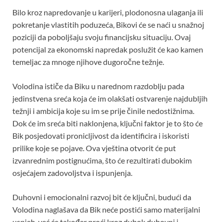
Bilo kroz napredovanje u karijeri, plodonosna ulaganja ili
pokretanje vlastitih poduzeća, Bikovi će se naći u snažnoj
poziciji da poboljšaju svoju financijsku situaciju. Ovaj
potencijal za ekonomski napredak poslužit će kao kamen
temeljac za mnoge njihove dugoročne težnje.
Volodina ističe da Biku u narednom razdoblju pada
jedinstvena sreća koja će im olakšati ostvarenje najdubljih
težnji i ambicija koje su im se prije činile nedostižnima.
Dok će im sreća biti naklonjena, ključni faktor je to što će
Bik posjedovati pronicljivost da identificira i iskoristi
prilike koje se pojave. Ova vještina otvorit će put
izvanrednim postignućima, što će rezultirati dubokim
osjećajem zadovoljstva i ispunjenja.
Duhovni i emocionalni razvoj bit će ključni, budući da
Volodina naglašava da Bik neće postići samo materijalni
uspjeh, već će također proći kroz dubok duhovni i