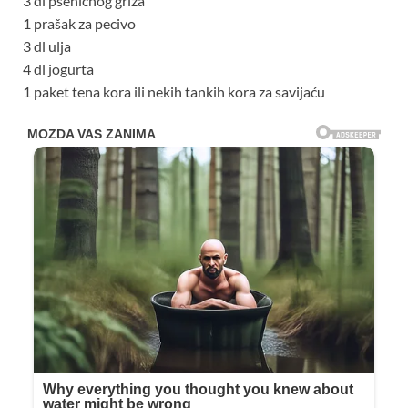
3 dl pšenićnog griza
1 prašak za pecivo
3 dl ulja
4 dl jogurta
1 paket tena kora ili nekih tankih kora za savijaću