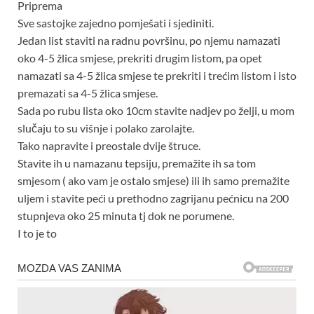
Priprema
Sve sastojke zajedno pomješati i sjediniti.
Jedan list staviti na radnu površinu, po njemu namazati
oko 4-5 žlica smjese, prekriti drugim listom, pa opet
namazati sa 4-5 žlica smjese te prekriti i trećim listom i isto
premazati sa 4-5 žlica smjese.
Sada po rubu lista oko 10cm stavite nadjev po želji, u mom
slučaju to su višnje i polako zarolajte.
Tako napravite i preostale dvije štruce.
Stavite ih u namazanu tepsiju, premažite ih sa tom
smjesom ( ako vam je ostalo smjese) ili ih samo premažite
uljem i stavite peći u prethodno zagrijanu pećnicu na 200
stupnjeva oko 25 minuta tj dok ne porumene.
I to je to