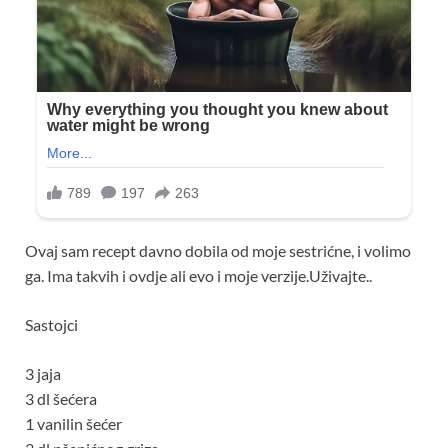
Ovaj sam recept davno dobila od moje sestrićne, i volimo
ga. Ima takvih i ovdje ali evo i moje verzije.Uživajte..
Sastojci
3 jaja
3 dl šećera
1 vanilin šećer