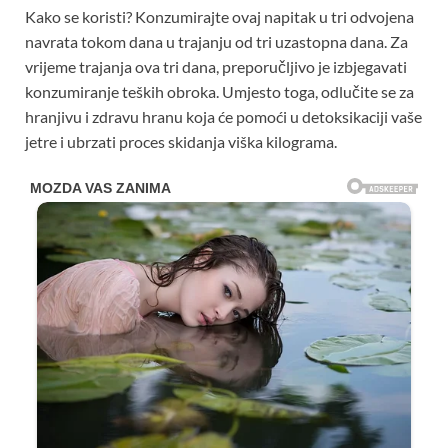
Kako se koristi? Konzumirajte ovaj napitak u tri odvojena
navrata tokom dana u trajanju od tri uzastopna dana. Za
vrijeme trajanja ova tri dana, preporučljivo je izbjegavati
konzumiranje teških obroka. Umjesto toga, odlučite se za
hranjivu i zdravu hranu koja će pomoći u detoksikaciji vaše
jetre i ubrzati proces skidanja viška kilograma.