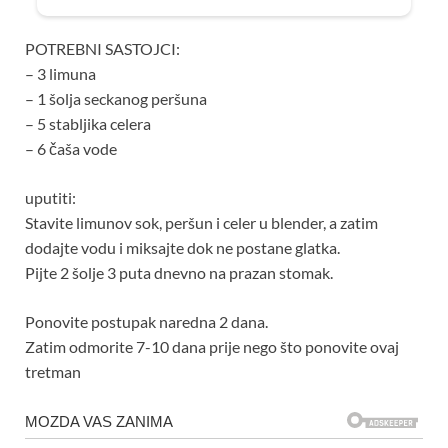
POTREBNI SASTOJCI:
– 3 limuna
– 1 šolja seckanog peršuna
– 5 stabljika celera
– 6 čaša vode
uputiti:
Stavite limunov sok, peršun i celer u blender, a zatim
dodajte vodu i miksajte dok ne postane glatka.
Pijte 2 šolje 3 puta dnevno na prazan stomak.
Ponovite postupak naredna 2 dana.
Zatim odmorite 7-10 dana prije nego što ponovite ovaj
tretman