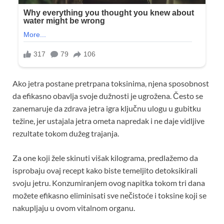
Ako jetra postane pretrpana toksinima, njena sposobnost
da efikasno obavlja svoje dužnosti je ugrožena. Često se
zanemaruje da zdrava jetra igra ključnu ulogu u gubitku
težine, jer ustajala jetra ometa napredak i ne daje vidljive
rezultate tokom dužeg trajanja.
Za one koji žele skinuti višak kilograma, predlažemo da
isprobaju ovaj recept kako biste temeljito detoksikirali
svoju jetru. Konzumiranjem ovog napitka tokom tri dana
možete efikasno eliminisati sve nečistoće i toksine koji se
nakupljaju u ovom vitalnom organu.