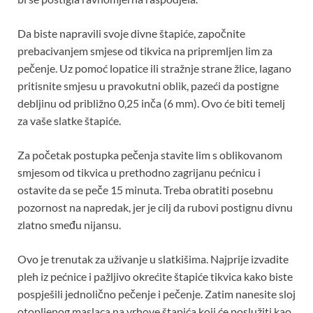
Da biste napravili svoje divne štapiće, započnite
prebacivanjem smjese od tikvica na pripremljen lim za
pečenje. Uz pomoć lopatice ili stražnje strane žlice, lagano
pritisnite smjesu u pravokutni oblik, pazeći da postigne
debljinu od približno 0,25 inča (6 mm). Ovo će biti temelj
za vaše slatke štapiće.
Za početak postupka pečenja stavite lim s oblikovanom
smjesom od tikvica u prethodno zagrijanu pećnicu i
ostavite da se peče 15 minuta. Treba obratiti posebnu
pozornost na napredak, jer je cilj da rubovi postignu divnu
zlatno smeđu nijansu.
Ovo je trenutak za uživanje u slatkišima. Najprije izvadite
pleh iz pećnice i pažljivo okrećite štapiće tikvica kako biste
pospješili jednolično pečenje i pečenje. Zatim nanesite sloj
otopljenog maslaca na vrhove štapića koji će poslužiti kao