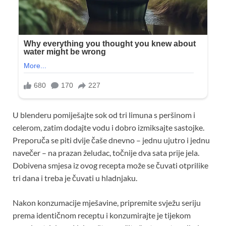
U blenderu pomiješajte sok od tri limuna s peršinom i
celerom, zatim dodajte vodu i dobro izmiksajte sastojke.
Preporuča se piti dvije čaše dnevno – jednu ujutro i jednu
navečer – na prazan želudac, točnije dva sata prije jela.
Dobivena smjesa iz ovog recepta može se čuvati otprilike
tri dana i treba je čuvati u hladnjaku.
Nakon konzumacije mješavine, pripremite svježu seriju
prema identičnom receptu i konzumirajte je tijekom