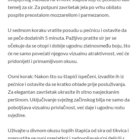
temelj za sir. Za potpuni završetak jela po vrhu obilato
pospite preostalom mozzarellom i parmezanom.
U sedmom koraku vratite posudu u pećnicu i ostavite da
se peče dodatnih 5 minuta. Pažljivo pratite sir jer se
očekuje da se otopi i dobije ugodnu zlatnosmeđu boju, što
će ne samo povećati njegovu vizualnu atraktivnost, već će
pridonijeti i primamljivom okusu.
Osmi korak: Nakon što su štapići ispečeni, izvadite ih iz
pećnice i ostavite da se kratko ohlade prije posluživanja.
Za elegantan završetak ukrasite ih sitno nasjeckanim
peršinom. Uključivanje svježeg začinskog bilja ne samo da
poboljšava vizualnu privlačnost, već daje i ugodnu notu
svježine.
Uživajte u divnom okusu toplih štapića od sira od tikvica i
prepustite se ovoj preslatkoj i zadovoljavajućoj deliciji s