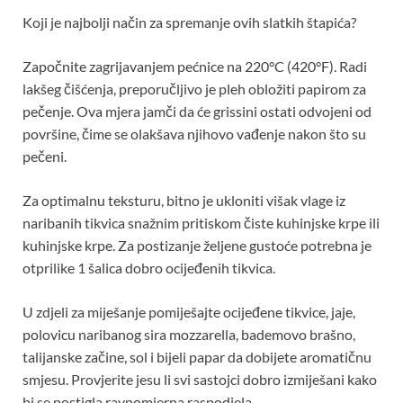
Koji je najbolji način za spremanje ovih slatkih štapića?
Započnite zagrijavanjem pećnice na 220°C (420°F). Radi
lakšeg čišćenja, preporučljivo je pleh obložiti papirom za
pečenje. Ova mjera jamči da će grissini ostati odvojeni od
površine, čime se olakšava njihovo vađenje nakon što su
pečeni.
Za optimalnu teksturu, bitno je ukloniti višak vlage iz
naribanih tikvica snažnim pritiskom čiste kuhinjske krpe ili
kuhinjske krpe. Za postizanje željene gustoće potrebna je
otprilike 1 šalica dobro ocijeđenih tikvica.
U zdjeli za miješanje pomiješajte ocijeđene tikvice, jaje,
polovicu naribanog sira mozzarella, bademovo brašno,
talijanske začine, sol i bijeli papar da dobijete aromatičnu
smjesu. Provjerite jesu li svi sastojci dobro izmiješani kako
bi se postigla ravnomjerna raspodjela.