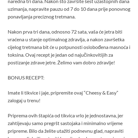
naredna tri dana. Nakon što završite šest uzastopnih dana
uzimanja, napravite pauzu od 7 do 10 dana prije ponovnog
ponavljanja preciznog tretmana.
Nakon prva tri dana, odnosno 72 sata, vaša će jetra biti
vraćena u stanje optimalnog zdravlja, a nakon završetka
cijelog tretmana bit će u potpunosti oslobođena masnoća i
toksina. Ovaj recept je jedan od najučinkovitijih za
postizanje zdrave jetre. Želimo vam dobro zdravlje!
BONUS RECEPT:
Imate li tikvice i jaje, pripremite ovaj “Cheesy & Easy”
zalogaj u trenu!
Priprema ovih štapića od tikvica vrlo je jednostavna, jer
zahtijevaju samo pregršt sastojaka i minimalno vrijeme
pripreme. Bilo da želite utažiti podnevnu glad, napraviti