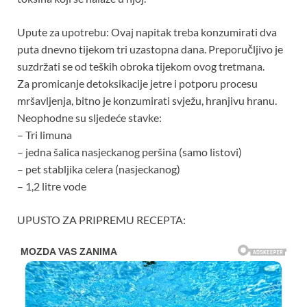
Upute za upotrebu: Ovaj napitak treba konzumirati dva
puta dnevno tijekom tri uzastopna dana. Preporučljivo je
suzdržati se od teških obroka tijekom ovog tretmana.
Za promicanje detoksikacije jetre i potporu procesu
mršavljenja, bitno je konzumirati svježu, hranjivu hranu.
Neophodne su sljedeće stavke:
– Tri limuna
– jedna šalica nasjeckanog peršina (samo listovi)
– pet stabljika celera (nasjeckanog)
– 1,2 litre vode
UPUSTO ZA PRIPREMU RECEPTA: