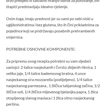
brzo predjelo ili sastaviti hranjiv obrok za putovanje, ovi
štapići predstavljaju idealno rješenje.
Osim toga, imaju prednost jer su sami po sebi niski u
ugljikohidratima i bez glutena, što ih čini prikladnima za
pojedince koji se pridržavaju posebnih prehrambenih
smjernica.
POTREBNE OSNOVNE KOMPONENTE:
Za pripremu ovog recepta potrebni su vam sljedeći
sastojci: 2 šalice nasjeckanih i čvrsto zbijenih tikvica, 1
veliko jaje, 1/4 šalice bademovog brašna, 4 unce
nasjeckanog sira mozzarella (podijeljeno), 1/4 šalice
nasjeckanog parmezana , 1 žličica talijanskog začina, 1/2
žličice soli, 1/4 žličice mljevenog bjelanjka papra, 1 žlica
otopljenog slanog maslaca i 1 žlica sitno nasjeckanog
peršina.