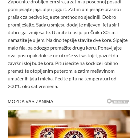
Započnite drobljenjem sira, a zatim u posebnoj posudi
pomiješajte jaja, ulje i jogurt. Zatim umiješajte brašno i
prašak za pecivo koje ste prethodno sjedinili. Dobro
promiješajte. Sada u smjesu dodajte mljeveni feta sir i
dobro ga izmiješajte. Uzmite tepsiju prečnika 30 cm i
namažite je uljem. Na dno tepsije stavite dve kore. Sipajte
malo fila, pa odozgo premažite drugu koru. Ponavljajte
ovaj postupak dok se ne utroše svi sastojci, pazeći da
završni sloj bude kora. Pitu isecite na kockice i obilno
premažite otopljenim puterom, a zatim mešavinom
umućenih jaja i mleka. Pecite pitu na temperaturi od
200°C oko sat vremena.