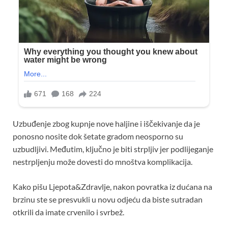
Uzbuđenje zbog kupnje nove haljine i iščekivanje da je
ponosno nosite dok šetate gradom neosporno su
uzbudljivi. Međutim, ključno je biti strpljiv jer podlijeganje
nestrpljenju može dovesti do mnoštva komplikacija.
Kako pišu Ljepota&Zdravlje, nakon povratka iz dućana na
brzinu ste se presvukli u novu odjeću da biste sutradan
otkrili da imate crvenilo i svrbež.