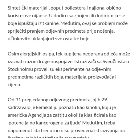
Sintetički materijali, poput poliestera i najlona, ​​obično
koriste ove nijanse. U dodiru sa znojem ili dodirom, te se
boje ispuštaju iz tkanine. Međutim, ovaj se problem može
spriječiti pranjem odjevnih predmeta prije nošenja,
učinkovito uklanjajući sve ostatke boje.
Osim alergijskih osipa, tek kupljena neoprana odjeća može
izazvati razne druge nuspojave. Istraživači sa Sveučilišta u
Stockholmu proveli su eksperimente na odjevnim
predmetima različitih boja, materijala, proizvođača i
cijena.
Od 31 pregledanog odjevnog predmeta, njih 29
sadržavalo je kemikaliju poznatu kao kinolin, koju je
američka Agencija za zaštitu okoliša klasificirala kao
‘potencijalno kancerogenu za ljude’. Međutim, treba
napomenuti da trenutno nisu provedena istraživanja na
ljudima koja bi potkrijepila ovu tvrdnju.