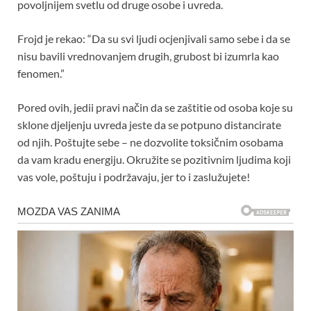
povoljnijem svetlu od druge osobe i uvreda.
Frojd je rekao: “Da su svi ljudi ocjenjivali samo sebe i da se
nisu bavili vrednovanjem drugih, grubost bi izumrla kao
fenomen.”
Pored ovih, jedii pravi način da se zaštitie od osoba koje su
sklone djeljenju uvreda jeste da se potpuno distancirate
od njih. Poštujte sebe – ne dozvolite toksičnim osobama
da vam kradu energiju. Okružite se pozitivnim ljudima koji
vas vole, poštuju i podržavaju, jer to i zaslužujete!