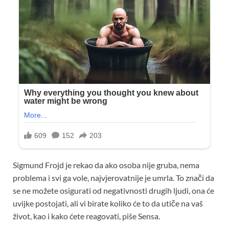
Sigmund Frojd je rekao da ako osoba nije gruba, nema
problema i svi ga vole, najvjerovatnije je umrla. To znači da
se ne možete osigurati od negativnosti drugih ljudi, ona će
uvijke postojati, ali vi birate koliko će to da utiče na vaš
život, kao i kako ćete reagovati, piše Sensa.