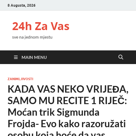
8 Augusta, 2026
24h Za Vas
sve na jednom mjestu
MAIN MENU
ZANIMLJIVOSTI
KADA VAS NEKO VRIJEĐA,
SAMO MU RECITE 1 RIJEČ:
Moćan trik Sigmunda
Frojda- Evo kako razoružati
osobu koja hoće da vas