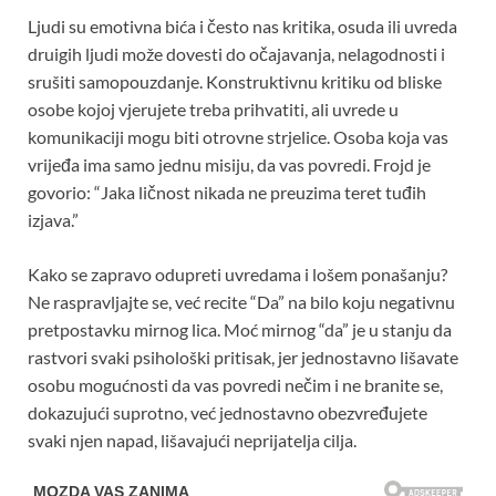
Ljudi su emotivna bića i često nas kritika, osuda ili uvreda
druigih ljudi može dovesti do očajavanja, nelagodnosti i
srušiti samopouzdanje. Konstruktivnu kritiku od bliske
osobe kojoj vjerujete treba prihvatiti, ali uvrede u
komunikaciji mogu biti otrovne strjelice. Osoba koja vas
vrijeđa ima samo jednu misiju, da vas povredi. Frojd je
govorio: “Jaka ličnost nikada ne preuzima teret tuđih
izjava.”
Kako se zapravo odupreti uvredama i lošem ponašanju?
Ne raspravljajte se, već recite “Da” na bilo koju negativnu
pretpostavku mirnog lica. Moć mirnog “da” je u stanju da
rastvori svaki psihološki pritisak, jer jednostavno lišavate
osobu mogućnosti da vas povredi nečim i ne branite se,
dokazujući suprotno, već jednostavno obezvređujete
svaki njen napad, lišavajući neprijatelja cilja.