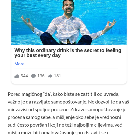
Pored magičnog “da”, kako biste se zaštitili od uvreda,
važno je da razvijate samopoštovanje. Ne dozvolite da vaš
mir zavisi od spoljne procene. Zdravo samopoštovanje je
procena samog sebe, a mišljenje oko sebe je vrednosni
sud, često površan i koji ne teži najboljim ciljevima, već
misija može biti omalovažavanje, predstaviti se u