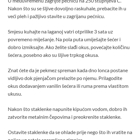
U međuvremenu zagrijte pećnicu na 250 stupnjeva C.
Nakon što su se šljive dovoljno raskuhale, prebacite ih u
veći pleh i pažljivo stavite u zagrijanu pećnicu.
Smjesu kuhajte na laganoj vatri otprilike 3 sata uz
povremeno miješanje. Na pola puta umiješajte šećer i
dobro izmiksajte. Ako želite slađi okus, povećajte količinu
šećera, posebno ako su šljive trpkog okusa.
Znat ćete da je pekmez spreman kada dno lonca postane
vidljivo dok pjenjačom prelazite po njemu. Prilagodite
okus dodavanjem vanilin šećera ili ruma prema vlastitom
ukusu.
Nakon što staklenke napunite kipućom vodom, dobro ih
zatvorite metalnim čepovima i preokrenite staklenke.
Ostavite staklenke da se ohlade prije nego što ih vratite na
police uz ostale spremljene zimnice.