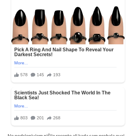
Ne podcjenjujem ničije recepte ali kada sam probala ovaj