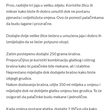
Prvo, razbijte tri jaja u veliku zdjelu. Koristite žlicu ili
mikser kako biste ih dobro umutili dok ne postanu
pjenasta i svijetložuta smjesa. Ovo će pomoći palačinkama
da budu lagane i prozračne.
Dodajte dvije velike žlice šećera u umućena jaja i dobro ih
izmiješajte da se šećer potpuno otopi.
Zatim postepeno dodajte 250 grama brašna.
Preporučljivo je koristiti kombinaciju glatkog i oštrog
brašna kako bi palačinke bile mekane, ali i stabilne.
Neprestano miješajte dok dodajete brašno kako biste
izbjegli grudice.
Nakon dodavanja brašna, ulijte 350 ml mlijeka u smjesu i
miješajte dok ne dobijete glatku smjesu bez grudica. To će
osigurati da palačinke budu mekane i jednolične.
Kada smjesa postane glatka, dodajte 2 žličice ulja kako