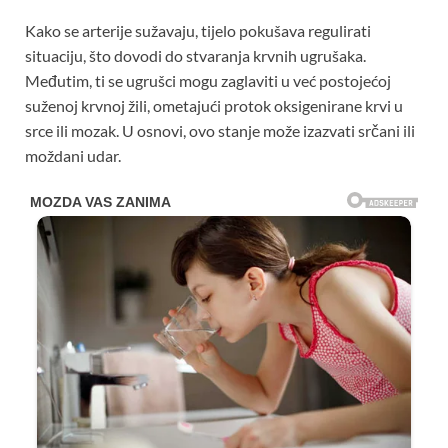
Kako se arterije sužavaju, tijelo pokušava regulirati
situaciju, što dovodi do stvaranja krvnih ugrušaka.
Međutim, ti se ugrušci mogu zaglaviti u već postojećoj
suženoj krvnoj žili, ometajući protok oksigenirane krvi u
srce ili mozak. U osnovi, ovo stanje može izazvati srčani ili
moždani udar.