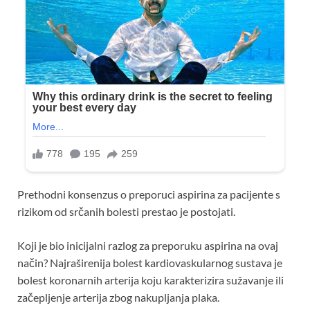
Prethodni konsenzus o preporuci aspirina za pacijente s
rizikom od srčanih bolesti prestao je postojati.
Koji je bio inicijalni razlog za preporuku aspirina na ovaj
način? Najraširenija bolest kardiovaskularnog sustava je
bolest koronarnih arterija koju karakterizira sužavanje ili
začepljenje arterija zbog nakupljanja plaka.