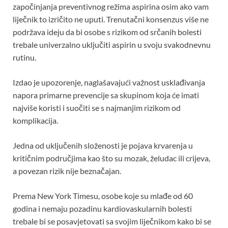
započinjanja preventivnog režima aspirina osim ako vam
liječnik to izričito ne uputi. Trenutačni konsenzus više ne
podržava ideju da bi osobe s rizikom od srčanih bolesti
trebale univerzalno uključiti aspirin u svoju svakodnevnu
rutinu.
Izdao je upozorenje, naglašavajući važnost usklađivanja
napora primarne prevencije sa skupinom koja će imati
najviše koristi i suočiti se s najmanjim rizikom od
komplikacija.
Jedna od uključenih složenosti je pojava krvarenja u
kritičnim područjima kao što su mozak, želudac ili crijeva,
a povezan rizik nije beznačajan.
Prema New York Timesu, osobe koje su mlađe od 60
godina i nemaju pozadinu kardiovaskularnih bolesti
trebale bi se posavjetovati sa svojim liječnikom kako bi se