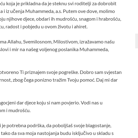
 koja je prikladna da je steknu svi roditelji za dobrobit
r’ana i iz učenja Muhammeda, a.s. Putem ove dove, molimo
ju njihove djece, obdari ih mudrošću, snagom i hrabrošću,
, radost i pobjedu u ovom životu i ahiret.
ma Allahu, Svemilosnom, Milostivom, izražavamo našu
oslovi i mir na našeg voljenog poslanika Muhammeda,
i otvoreno Ti priznajem svoje pogreške. Dobro sam svjestan
rnost, zbog čega ponizno tražim Tvoju pomoć. Daj mi dar
agocjeni dar djece koju si nam povjerio. Vodi nas u
om i mudrošću.
je potrebna podrška, da poboljšaš svoje blagostanje,
li tako da sva moja nastojanja budu isključivo u skladu s