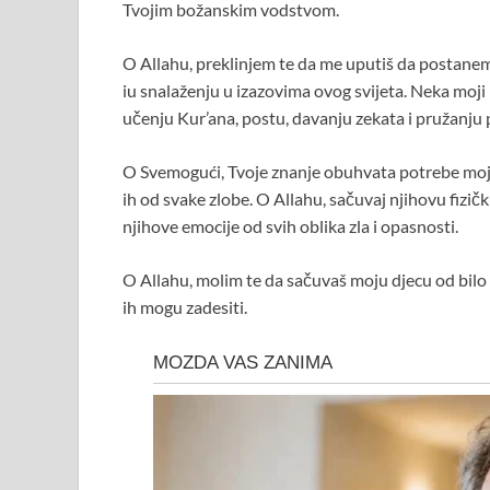
Tvojim božanskim vodstvom.
O Allahu, preklinjem te da me uputiš da postanem 
iu snalaženju u izazovima ovog svijeta. Neka moji
učenju Kur’ana, postu, davanju zekata i pružanju 
O Svemogući, Tvoje znanje obuhvata potrebe moje 
ih od svake zlobe. O Allahu, sačuvaj njihovu fizičku
njihove emocije od svih oblika zla i opasnosti.
O Allahu, molim te da sačuvaš moju djecu od bilo ka
ih mogu zadesiti.