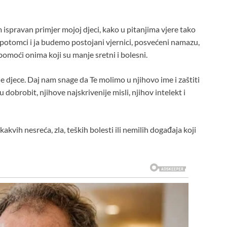
ispravan primjer mojoj djeci, kako u pitanjima vjere tako
 potomci i ja budemo postojani vjernici, posvećeni namazu,
pomoći onima koji su manje sretni i bolesni.
djece. Daj nam snage da Te molimo u njihovo ime i zaštiti
 dobrobit, njihove najskrivenije misli, njihov intelekt i
kvih nesreća, zla, teških bolesti ili nemilih događaja koji