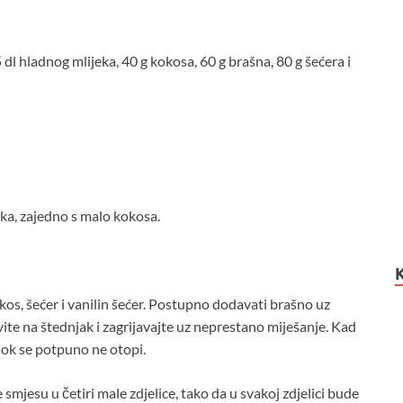
dl hladnog mlijeka, 40 g kokosa, 60 g brašna, 80 g šećera i
jaka, zajedno s malo kokosa.
kos, šećer i vanilin šećer. Postupno dodavati brašno uz
te na štednjak i zagrijavajte uz neprestano miješanje. Kad
dok se potpuno ne otopi.
 smjesu u četiri male zdjelice, tako da u svakoj zdjelici bude