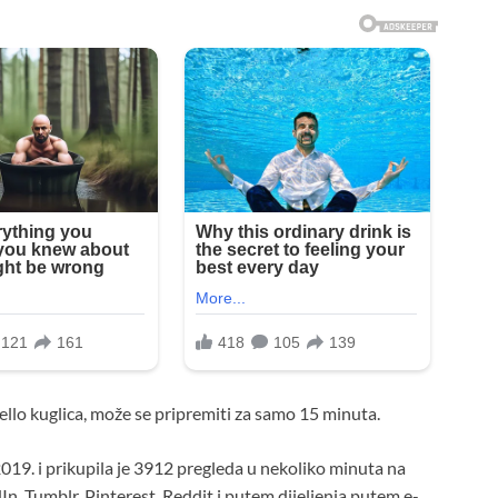
ello kuglica, može se pripremiti za samo 15 minuta.
2019. i prikupila je 3912 pregleda u nekoliko minuta na
n, Tumblr, Pinterest, Reddit i putem dijeljenja putem e-