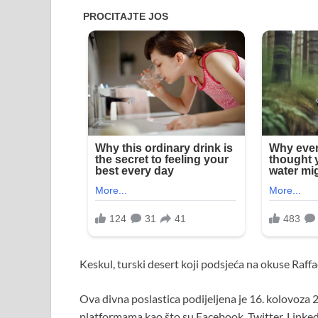
Keskul, turski desert koji podsjeća na okuse Raffa
Ova divna poslastica podijeljena je 16. kolovoza 
platformama kao što su Facebook, Twitter, LinkedI