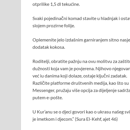
otprilike 1,5 dl tekućine.
Svaki pojedinačni komad stavite u hladnjak i ostav
slojem prozirne folije.
Oplemenite jelo izdašnim garniranjem sitno nasje
dodatak kokosa.
Roditelji, obratite pažnju na ovu molitvu za zaštitu
dužnosti koja vam je povjerena. Njihovo njegovan
već iu danima koji dolaze, ostaje ključni zadatak.
Različite platforme društvenih medija, kao što su 
Messenger, pružaju više opcija za dijeljenje sadrža
putem e-pošte.
U Kur’anu se o djeci govori kao o ukrasu našeg svi
je imetkom i djecom.” (Sura El-Kehf, ajet 46)