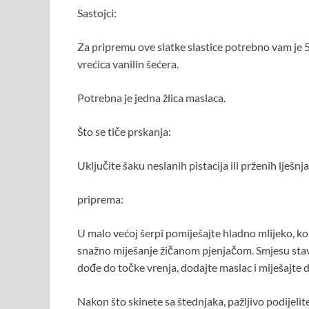
Sastojci:
Za pripremu ove slatke slastice potrebno vam je 5 
vrećica vanilin šećera.
Potrebna je jedna žlica maslaca.
Što se tiče prskanja:
Uključite šaku neslanih pistacija ili prženih lješn
priprema:
U malo većoj šerpi pomiješajte hladno mlijeko, ko
snažno miješanje žičanom pjenjačom. Smjesu stavi
dođe do točke vrenja, dodajte maslac i miješajte 
Nakon što skinete sa štednjaka, pažljivo podijelite