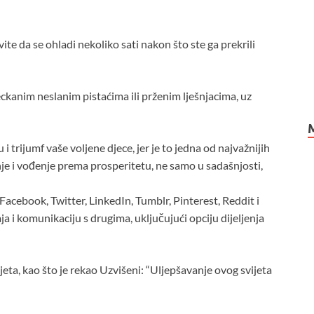
ite da se ohladi nekoliko sati nakon što ste ga prekrili
ckanim neslanim pistaćima ili prženim lješnjacima, uz
 i trijumf vaše voljene djece, jer je to jedna od najvažnijih
je i vođenje prema prosperitetu, ne samo u sadašnjosti,
Facebook, Twitter, LinkedIn, Tumblr, Pinterest, Reddit i
ja i komunikaciju s drugima, uključujući opciju dijeljenja
jeta, kao što je rekao Uzvišeni: “Uljepšavanje ovog svijeta