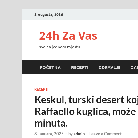
8 Augusta, 2026
24h Za Vas
sve na jednom mjestu
POČETNA
RECEPTI
ZDRAVLJE
ZA
RECEPTI
Keskul, turski desert ko
Raffaello kuglica, može
minuta.
8 Januara, 2025
-
by
admin
-
Leave a Comment