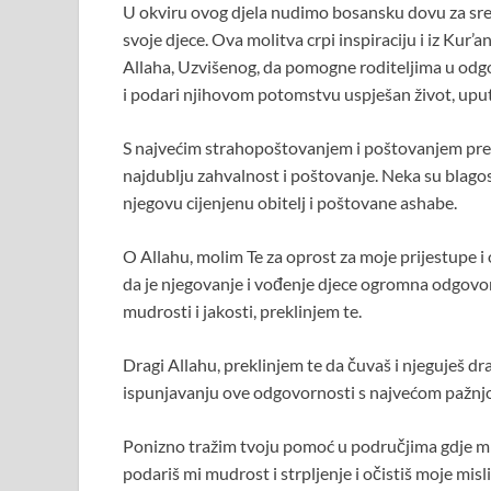
U okviru ovog djela nudimo bosansku dovu za sreću
svoje djece. Ova molitva crpi inspiraciju i iz Ku
Allaha, Uzvišenog, da pomogne roditeljima u odgo
i podari njihovom potomstvu uspješan život, uputu
S najvećim strahopoštovanjem i poštovanjem pre
najdublju zahvalnost i poštovanje. Neka su blag
njegovu cijenjenu obitelj i poštovane ashabe.
O Allahu, molim Te za oprost za moje prijestupe 
da je njegovanje i vođenje djece ogromna odgovo
mudrosti i jakosti, preklinjem te.
Dragi Allahu, preklinjem te da čuvaš i njeguješ dr
ispunjavanju ove odgovornosti s najvećom pažnj
Ponizno tražim tvoju pomoć u područjima gdje mi 
podariš mi mudrost i strpljenje i očistiš moje mis